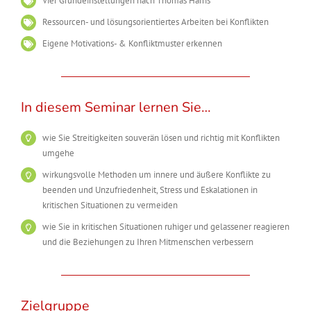
Vier Grundeinstellungen nach Thomas Harris
Ressourcen- und lösungsorientiertes Arbeiten bei Konflikten
Eigene Motivations- & Konfliktmuster erkennen
In diesem Seminar lernen Sie…
wie Sie Streitigkeiten souverän lösen und richtig mit Konflikten
umgehe
wirkungsvolle Methoden um innere und äußere Konflikte zu
beenden und Unzufriedenheit, Stress und Eskalationen in
kritischen Situationen zu vermeiden
wie Sie in kritischen Situationen ruhiger und gelassener reagieren
und die Beziehungen zu Ihren Mitmenschen verbessern
Zielgruppe