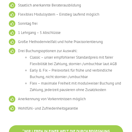
Staatlich anerkannte Beraterausbildung
Flexibles Modulsystem – Einstieg laufend möglich
Sonntag frei
1 Lehrgang – 5 Abschlüsse
Große Methodenvielfalt und hohe Praxisorientierung
Drei Buchungsoptionen zur Auswahl:
Classic – unser empfohlener Standardpreis mit fairer
Flexibilität bei Zahlung, stornier-/umbuchbar laut AGB
Early & Fix – Preisvorteil für frühe und verbindliche
Buchung, nicht stornier-/umbuchbar
Flex – maximale Freiheit mit modulweiser Buchung und
Zahlung, jederzeit pausieren ohne Zusatzkosten
Anerkennung von Vorkenntnissen möglich
Wohlfühl- und Zufriedenheitsgarantie
“WIR LEBEN IN EINER WELT, DIE DURCH BEGEGNUNG