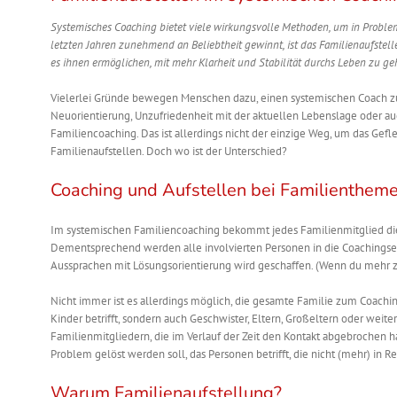
Systemisches Coaching bietet viele wirkungsvolle Methoden, um in Proble
letzten Jahren zunehmend an Beliebtheit gewinnt, ist das Familienaufste
es
ihnen
ermöglichen, mit mehr Klarheit und Stabilität durchs Leben zu g
Vielerlei Gründe bewegen Menschen dazu, einen systemischen Coach zu 
Neuorientierung, Unzufriedenheit mit der aktuellen Lebenslage oder a
Familiencoaching. Das ist allerdings nicht der einzige Weg, um das Gef
Familienaufstellen. Doch wo ist der Unterschied?
Coaching und Aufstellen bei Familienthem
Im systemischen Familiencoaching bekommt jedes Familienmitglied di
Dementsprechend werden alle involvierten Personen in die Coachingses
Aussprachen mit Lösungsorientierung wird geschaffen. (Wenn du mehr
Nicht immer ist es allerdings möglich, die gesamte Familie zum Coachi
Kinder betrifft, sondern auch Geschwister, Eltern, Großeltern oder wei
Familienmitgliedern, die im Verlauf der Zeit den Kontakt abgebrochen ha
Problem gelöst werden soll, das Personen betrifft, die nicht (mehr) in R
Warum Familienaufstellung?