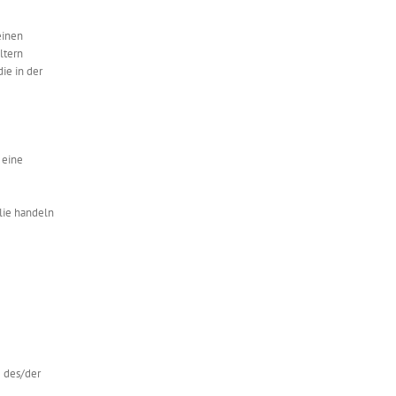
einen
ltern
ie in der
 eine
lie handeln
e des/der