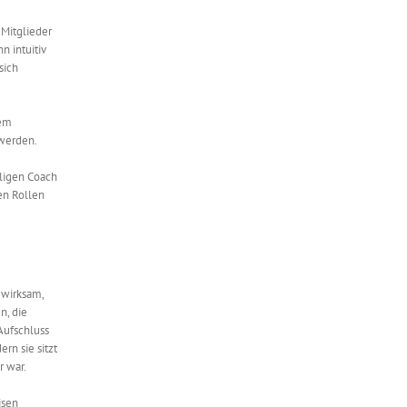
 Mitglieder
n intuitiv
sich
nem
 werden.
iligen Coach
en Rollen
 wirksam,
n, die
Aufschluss
rn sie sitzt
r war.
isen