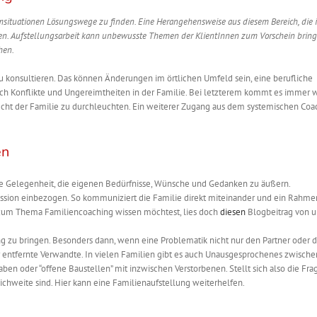
msituationen Lösungswege zu finden. Eine Herangehensweise aus diesem Bereich, die 
llen. Aufstellungsarbeit kann unbewusste Themen der KlientInnen zum Vorschein brin
ehen.
konsultieren. Das können Änderungen im örtlichen Umfeld sein, eine berufliche
uch Konflikte und Ungereimtheiten in der Familie. Bei letzterem kommt es immer
lecht der Familie zu durchleuchten. Ein weiterer Zugang aus dem systemischen Coac
en
e Gelegenheit, die eigenen Bedürfnisse, Wünsche und Gedanken zu äußern.
sion einbezogen. So kommuniziert die Familie direkt miteinander und ein Rahmen
 zum Thema Familiencoaching wissen möchtest, lies doch
diesen
Blogbeitrag von u
ng zu bringen. Besonders dann, wenn eine Problematik nicht nur den Partner oder 
ter entfernte Verwandte. In vielen Familien gibt es auch Unausgesprochenes zwische
ben oder “offene Baustellen” mit inzwischen Verstorbenen. Stellt sich also die Frag
eichweite sind. Hier kann eine Familienaufstellung weiterhelfen.