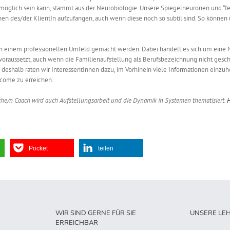
s möglich sein kann, stammt aus der Neurobiologie. Unsere Spiegelneuronen und “f
onen des/der
KlientIn
aufzufangen, auch wenn diese noch so subtil sind. So könne
in einem professionellen Umfeld gemacht werden. Dabei handelt es sich um eine
oraussetzt, auch wenn die Familienaufstellung als Berufsbezeichnung nicht geschüt
 deshalb raten wir InteressentInnen dazu, im Vorhinein viele Informationen einzu
come zu erreichen.
he/n Coach wird auch Aufstellungsarbeit und die Dynamik in Systemen thematisiert.
H
Pocket
teilen
WIR SIND GERNE FÜR SIE
UNSERE LE
ERREICHBAR