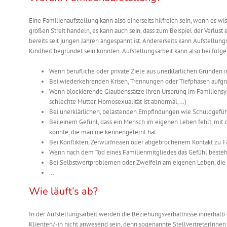
Eine Familienaufstellung kann also einerseits hilfreich sein, wenn es wi
großen Streit handeln, es kann auch sein, dass zum Beispiel der Verlust
bereits seit jungen Jahren angespannt ist. Andererseits kann Aufstellu
Kindheit begründet sein könnten. Aufstellungsarbeit kann also
bei folg
Wenn berufliche oder private Ziele aus unerklärlichen Gründen 
Bei wiederkehrenden Krisen, Trennungen oder Tiefphasen aufgr
Wenn blockierende Glaubenssätze ihren Ursprung im Familiensyst
schlechte Mutter, Homosexualität ist
abnormal,…
)
Bei unerklärlichen, belastenden Empfindungen wie Schuldgefüh
Bei einem Gefühl, dass ein Mensch im eigenen Leben fehlt, mit d
könnte, die man nie kennengelernt hat
Bei Konflikten, Zerwürfnissen oder abgebrochenem Kontakt zu F
Wenn nach dem Tod eines Familienmitgliedes das Gefühl besteh
Bei Selbstwertproblemen oder Zweifeln am eigenen Leben, die i
…
Wie läuft’s ab?
In der Aufstellungsarbeit werden die Beziehungsverhältnisse innerhal
Klienten/-in nicht anwesend sein, denn sogenannte StellvertreterInnen