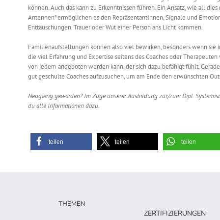
können. Auch das kann zu Erkenntnissen führen. Ein Ansatz, wie all die
Antennen” ermöglichen es
den RepräsentantInnen
, Signale und Emoti
Enttäuschungen, Trauer oder Wut einer Person ans Licht kommen.
Familienaufstellungen können also viel bewirken, besonders wenn sie 
die viel Erfahrung und Expertise seitens des Coaches oder Therapeuten v
von jedem angeboten werden kann, der sich dazu befähigt fühlt. Gerade
gut geschulte Coaches aufzusuchen, um am Ende den erwünschten Out
Neugierig geworden? Im Zuge unserer Ausbildung zur/zum Dipl. Systemisc
du alle Informationen dazu.
teilen
teilen
teilen
THEMEN
ZERTIFIZIERUNGEN