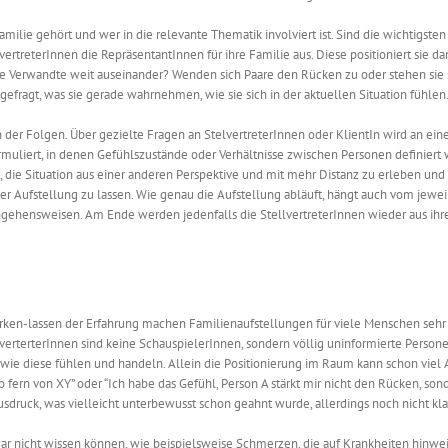
Familie gehört
und
wer in die relevante Thematik involviert is
t
. Sind die wichtigsten
ertreterInnen die RepräsentantInnen für
ihre
Familie aus. Diese positioniert
sie
dan
ge Verwandte weit auseinander? Wenden sich Paare den Rücken zu oder stehen sie 
fragt, was sie gerade wahrnehmen, wie sie sich in der aktuellen Situation fühlen.
 der Folgen. Über gezielte Fragen an
StelvertreterInnen
oder
KlientIn
wird an ei
muliert, in denen Gefühlszustände oder Verhältnisse zwischen Personen definiert
t, die Situation aus einer anderen Perspektive und mit mehr Distanz zu erleben und
er Aufstellung zu lassen. Wie genau die Aufstellung abläuft, hängt auch vom jewe
ngehensweisen. Am Ende werden jedenfalls die StellvertreterInnen wieder aus ihr
rken-lassen der Erfahrung machen Familienaufstellungen für viele Menschen sehr
lverterterInnen
sind keine SchauspielerInnen, sondern
völlig
uninformierte
Persone
wie diese fühlen und handeln.
Allein
die Positionierung im Raum kann schon viel 
fern von XY” oder “Ich habe das Gefühl, Person A stärkt mir nicht den Rücken, sonde
sdruck, was vielleicht unterbewusst schon geahnt wurde, allerdings noch nicht kla
gar nicht wissen können, wie beispielsweise Schmerzen, die auf Krankheiten hinwe