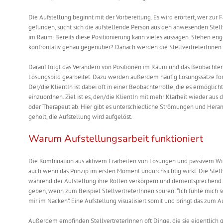
Die Aufstellung beginnt mit der Vorbereitung. Es wird erörtert, wer zur 
gefunden, sucht sich d
ie
a
ufstellende
Person
aus den anwesenden Stellv
im Raum. Bereits diese Positionierung kann vieles aussagen. Stehen en
konfrontativ genau gegenüber? Danach werden die StellvertreterInnen ge
Darauf folgt das Verändern von Positionen im Raum und das Beobachten
Lösungsbild gearbeitet. Dazu werden außerdem häufig Lösungssätze for
Der/die
KlientIn
ist dabei
oft
in einer Beobachterrolle, die es ermöglich
einzuordnen. Ziel ist es, den/die
KlientIn
mit mehr Klarheit wieder aus d
oder Therapeut ab. Hier gibt es unterschiedliche Strömungen und Hera
geholt, die Aufstellung wird aufgelöst.
Warum Aufstellungsarbeit funktioniert
Die Kombination aus aktivem Erarbeiten von Lösungen und passivem Wi
auch wenn das Prinzip im ersten
Moment undurchsichtig wirkt. Die
Stel
während der Aufstellung ihre Rollen verkörpern und dementsprechend 
geben, wenn zum Beispiel StellvertreterInnen spüren: “Ich fühle mich so 
mir im Nacken”. Eine Aufstellung visualisiert
somit
und bringt das zum Au
Außerdem empfinden StellvertreterInnen oft Dinge, die sie eigentlich 