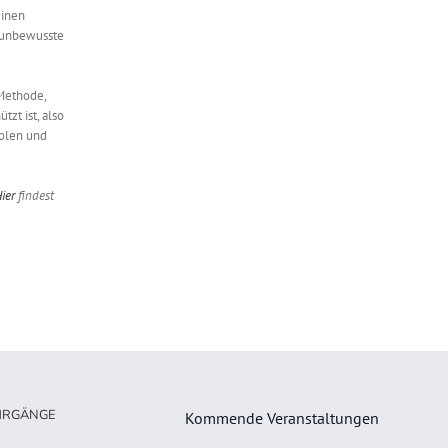
einen
n unbewusste
 Methode,
zt ist, also
holen und
ier
findest
HRGÄNGE
Kommende Veranstaltungen