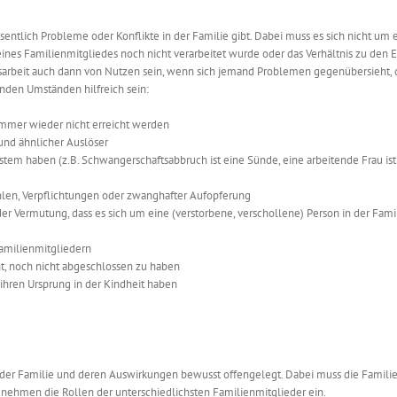
ssentlich Probleme oder Konflikte in der Familie gibt. Dabei muss es sich nicht um 
 eines Familienmitgliedes noch nicht verarbeitet wurde oder das Verhältnis zu den E
ngsarbeit auch dann von Nutzen sein, wenn sich jemand Problemen gegenübersieht, d
enden
Umständen hilfreich sein:
immer wieder nicht erreicht werden
und ähnlicher Auslöser
em haben (z.B. Schwangerschaftsabbruch ist eine Sünde, eine arbeitende Frau ist
len, Verpflichtungen oder zwanghafter Aufopferung
er Vermutung, dass es sich um eine (verstorbene, verschollene) Person in der Fami
amilienmitgliedern
t, noch nicht abgeschlossen zu haben
hren Ursprung in der Kindheit haben
b der Familie und deren Auswirkungen bewusst offengelegt. Dabei muss die Famili
 nehmen die Rollen der unterschiedlichsten Familienmitglieder ein.