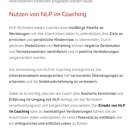
verschiedenen Kontexten eingesetzt werden sollte.
Nutzen von NLP im Coaching
NLP-Techniken bieten Coaches eine
vielfältige Palette an
Werkzeugen
, um ihre Klient:innen dabei zu unterstützen, ihre
Ziele zu
erreichen
und
persönliche Hindernisse
zu überwinden. Durch
gezieltes
Modellieren
und
Reframing
können
negative Denkmuster
und
Verhaltensweisen
identifiziert
und in
positive Veränderungen
umgewandelt werden.
Die Anwendung von NLP im Coaching ermöglicht es, das
Unterbewusstsein anzusprechen
, tief
verwurzelte Überzeugungen zu
erkennen
und die
Selbstwahrnehmung zu verbessern
.
Dabei ist es wichtig, dass der:die Coach über
fundierte Kenntnisse
und
Erfahrung im Umgang mit NLP
verfügt, um die Techniken
verantwortungsvoll und zielgerichtet einzusetzen. Der
Einsatz von NLP
im Coaching
kann zu
nachhaltigen Veränderungen
führen, die die
Klient:innen dabei unterstützen, ihr volles
Potenzial zu entfalten
und
ein
erfolgreiches und erfülltes Leben
zu führen.