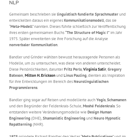
NLP
Gemeinsam beschrieben sie
linguistisch fundierte Sprachmuster
und
entwickelten daraus ein eigenes
Kommunikationsmodell
, das sie
“
Meta-Modell
” nannten. Dieses führte schließlich zur Veröffentlichung
ihres ersten gemeinsamen Buchs
“The Structure of Magic I”
im Jahr
1975. Später erweiterten sie ihre Forschung auf die Analyse
nonverbaler Kommunikation
.
Bandler und Grinder wählten bewusst herausragende Personen als
Modelle, um zu untersuchen, was diese von anderen unterscheidet.
Diese Persönlichkeiten, darunter
Fritz Perls
,
Virginia Satir
,
Gregory
Bateson
,
Milton H. Erickson
und
Linus Pauling
, dienten als Inspiration
für ihre Entwicklungen im Bereich des
Neurolinguistischen
Programmierens
.
Bandler ging sogar auf Reisen und modellierte auch
Yogis
,
Schamanen
und den Begründer der Feldenkrais-Schule,
Moshé Feldenkrais
. So
entstanden weitere Veränderungsmodelle wie
Design Human
Engineering
(DHE),
Shamanistic Engineering
und
Neuro Hypnotic
Repatterning
(NHR).
1975
gründete Richard Bandler den Verlag “
Meta Publications
” und im