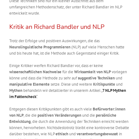
Diese Techniken sind nur ein kleiner Ausschnitt aus dem
umfangreichen Methodenschatz, der unter Richard Bandler im NLP
entwickelt wurde.
Kritik an Richard Bandler und NLP
Trotz der Erfolge und positiven Auswirkungen, die das
Neurolinguistische Programmieren
(NLP) auf viele Menschen hatte
und bis heute hat, ist die Methode auch Gegenstand einiger Kritik.
Einige Kritiker werfen Richard Bandler vor, dass er keine
wissenschaftlichen Nachweise
für die
Wirksamkeit von NLP
vorlegen
könne und dass die Methode zu sehr auf
suggestive Techniken
und
manipulative Elemente
setze. Diese und weitere
Kritikpunkte
und
Mythen
behandeln wir detaillierter in unserem Artikel „
7 NLP Mythen
im Faktencheck
“.
Entgegen diesen Kritikpunkten gibt es auch viele
Befürworter:innen
von NLP
, die die
positiven Veränderungen
und die
persönliche
Entwicklung
, die durch die Anwendung der Techniken erreicht werden
können, hervorheben. Nichtsdestotrotz bleibt eine kontroverse Debatte
darüber bestehen, wie NLP
ethisch
und
verantwortungsbewusst
in