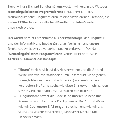
Bevor wir uns Richard Bandler nähern, wollen wir kurz in die Welt des
Neurolinguistischen Programmierens
eintauchen. NLP, das
Neurolinguistische Programmieren, ist eine faszinierende Methode, die
in den
1970er Jahren
von
Richard Bandler
und
John Grinder
entwickelt wurde.
Der Ansatz vereint Erkenntnisse aus der
Psychologie
, der
Linguistik
und der
Informatik
und hat das Ziel, unser Verhalten und unsere
Denkprozesse besser zu verstehen und zu verbessern. Der Name
“
Neurolinguistisches Programmieren
” verdeutlicht bereits die
zentralen Elemente des Konzepts:
“Neuro”
bezieht sich auf das Nervensystem und die Art und
Weise, wie wir Informationen durch unsere fünf Sinne (sehen,
hören, fühlen, riechen und schmecken) wahrnehmen und
verarbeiten. NLP untersucht, wie diese Sinneswahrnehmungen
unsere Gedanken und unser Verhalten beeinflussen.
“Linguistisch”
betont die Bedeutung unserer Sprache und
Kommunikation für unsere Denkprozesse. Die Art und Weise,
wie wir über unsere Erfahrungen sprechen und wie wir uns
selbst und andere beschreiben, kann unser Denken und
Handeln prägen.