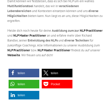
Damit können wir feststellen, dass es sich bei NLP um ein wahres
Multifunktionstool
handelt, das wir in
verschiedenen
Lebensbereichen
und Kontexten einsetzen können und uns
diverse
Möglichkeiten
bieten kann. Nun liegt es an uns, diese Möglichkeiten zu
ergreifen.
Melde dich noch heute für deine
Ausbildung zum:zur
NLP Practitioner
und
NLP Master Practitioner
an und erfahre mehr über Richard
Bandler, seiner
Entwicklung des NLPs
und
diverse Techniken
für
zukünftige Coachings. Alle Informationen zu unserer Ausbildung zum
NLP Practitioner
bzw.
NLP Master Practitioner
findest du auf unserer
Webseite
. Wir freuen uns auf dich!
teilen
teilen
teilen
Pocket
teilen