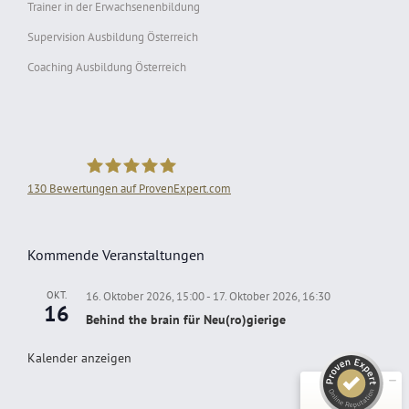
Trainer in der Erwachsenenbildung
Supervision Ausbildung Österreich
Coaching Ausbildung Österreich
130
Bewertungen auf ProvenExpert.com
il Aus- und Weiterbildung GmbH
Kundenbewertungen und Erfahrungen zu
Kommende Veranstaltungen
il Aus- und Weiterbildung GmbH
SEHR GUT
100%
OKT.
16. Oktober 2026, 15:00
-
17. Oktober 2026, 16:30
16
Behind the brain für Neu(ro)gierige
Empfehlungen auf
ProvenExpert.com
4,91 / 5,00
Kalender anzeigen
110
20
Bewertungen auf
Bewertungen von 1