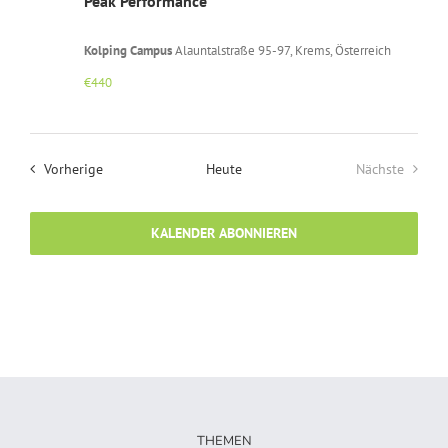
Peak Performance
Kolping Campus
Alauntalstraße 95-97, Krems, Österreich
€440
Veranstaltungen
Vorherige
Heute
Nächste
Veranstalt
KALENDER ABONNIEREN
THEMEN