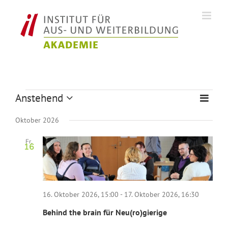
Zum
Inhalt
springen
Veranstaltungen
Anstehend
Veran
Ansich
Liste
Datum
Ansic
Naviga
wählen.
Oktober 2026
Navig
Fr.
16
16. Oktober 2026, 15:00
-
17. Oktober 2026, 16:30
Behind the brain für Neu(ro)gierige