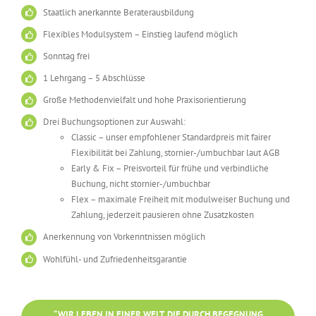
Staatlich anerkannte Beraterausbildung
Flexibles Modulsystem – Einstieg laufend möglich
Sonntag frei
1 Lehrgang – 5 Abschlüsse
Große Methodenvielfalt und hohe Praxisorientierung
Drei Buchungsoptionen zur Auswahl:
Classic – unser empfohlener Standardpreis mit fairer
Flexibilität bei Zahlung, stornier-/umbuchbar laut AGB
Early & Fix – Preisvorteil für frühe und verbindliche
Buchung, nicht stornier-/umbuchbar
Flex – maximale Freiheit mit modulweiser Buchung und
Zahlung, jederzeit pausieren ohne Zusatzkosten
Anerkennung von Vorkenntnissen möglich
Wohlfühl- und Zufriedenheitsgarantie
“WIR LEBEN IN EINER WELT, DIE DURCH BEGEGNUNG