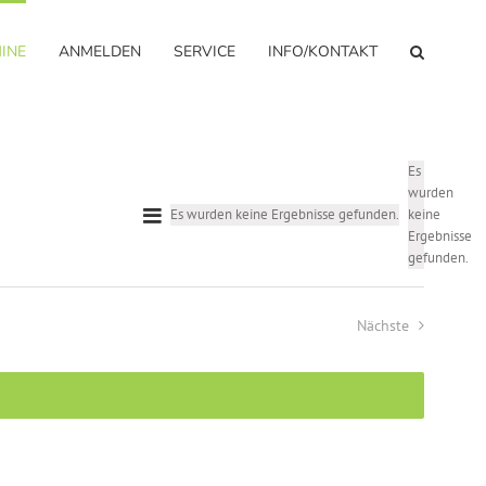
INE
ANMELDEN
SERVICE
INFO/KONTAKT
Hinweis
Es
wurden
Veranstaltung
Hinweis
Es wurden keine Ergebnisse gefunden.
keine
Ansichten-
Liste
Ver
Ansichten-
Ergebnisse
Navigation
gefunden.
Navigation
Nächste
Veranstaltunge