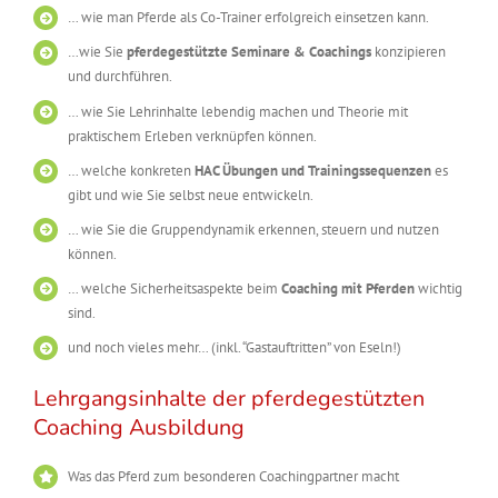
… wie man Pferde als Co-Trainer erfolgreich einsetzen kann.
…wie Sie
pferdegestützte Seminare & Coachings
konzipieren
und durchführen.
… wie Sie Lehrinhalte lebendig machen und Theorie mit
praktischem Erleben verknüpfen können.
… welche konkreten
HAC Übungen und Trainingssequenzen
es
gibt und wie Sie selbst neue entwickeln.
… wie Sie die Gruppendynamik erkennen, steuern und nutzen
können.
… welche Sicherheitsaspekte beim
Coaching mit Pferden
wichtig
sind.
und noch vieles mehr… (inkl. “Gastauftritten” von Eseln!)
Lehrgangsinhalte der pferdegestützten
Coaching Ausbildung
Was das Pferd zum besonderen Coachingpartner macht