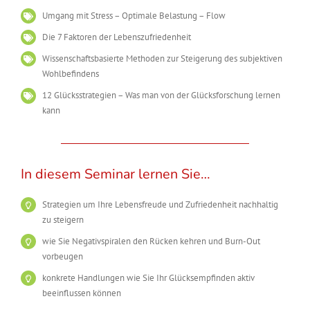
Umgang mit Stress – Optimale Belastung – Flow
Die 7 Faktoren der Lebenszufriedenheit
Wissenschaftsbasierte Methoden zur Steigerung des subjektiven
Wohlbefindens
12 Glücksstrategien – Was man von der Glücksforschung lernen
kann
In diesem Seminar lernen Sie…
Strategien um Ihre Lebensfreude und Zufriedenheit nachhaltig
zu steigern
wie Sie Negativspiralen den Rücken kehren und Burn-Out
vorbeugen
konkrete Handlungen wie Sie Ihr Glücksempfinden aktiv
beeinflussen können