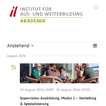
Zum
Inhalt
springen
Veranstaltungen
Anstehend
Veran
Ansich
Liste
Datum
Ansic
Naviga
wählen.
August 2026
Navig
Mo.
24
24. August 2026, 10:00
-
29. August 2026, 18:30
Supervision-Ausbildung: Modul 2 – Vertiefung
& Spezialisierung