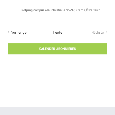
Kolping Campus
Alauntalstraße 95-97, Krems, Österreich
Veranstaltungen
Vorherige
Heute
Nächste
Veranstalt
KALENDER ABONNIEREN