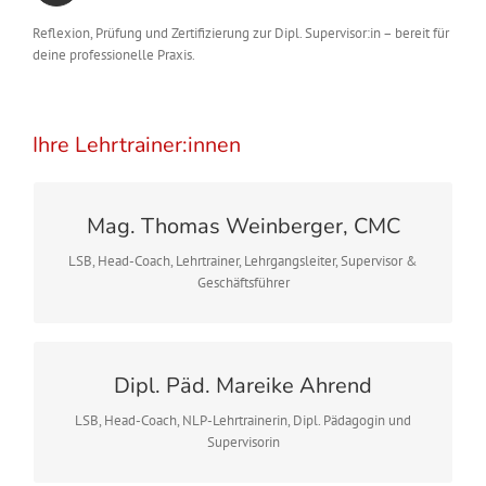
Reflexion, Prüfung und Zertifizierung zur Dipl. Supervisor:in – bereit für
deine professionelle Praxis.
Ihre Lehrtrainer:innen
Mag. Thomas Weinberger, CMC
LSB, Head-Coach, Lehrtrainer, Lehrgangsleiter, Supervisor &
Geschäftsführer
Dipl. Päd. Mareike Ahrend
Seit 1997 als Trainer und Coach tätig. Supervisor (ÖVS), CMC,
NLP-Lehrtrainer, Lehrcoach. Begleitet Menschen und
LSB, Head-Coach, NLP-Lehrtrainerin, Dipl. Pädagogin und
Organisationen mit systemisch-integrativer Haltung.
Supervisorin