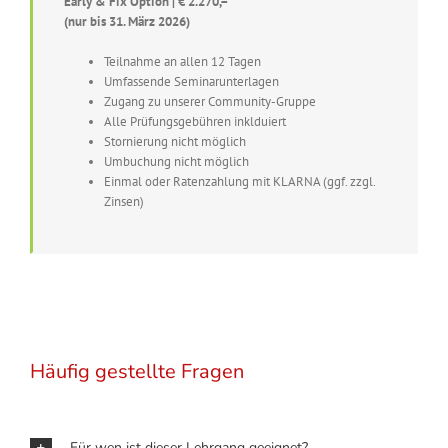
Early & Fix Option | € 2.270,–
(nur bis 31. März 2026)
Teilnahme an allen 12 Tagen
Umfassende Seminarunterlagen
Zugang zu unserer Community-Gruppe
Alle Prüfungsgebühren inklduiert
Stornierung nicht möglich
Umbuchung nicht möglich
Einmal oder Ratenzahlung mit KLARNA (ggf. zzgl.
Zinsen)
Häufig gestellte Fragen
Für wen ist dieser Lehrgang geeignet?