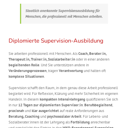
Staatlich anerkannte Supervisionsausbildung für
Menschen, die professionell mit Menschen arbeiten.
Diplomierte Supervision-Ausbildung
Sie arbeiten professionell mit Menschen. Als
Coach, Berater:in,
Therapeut:in, Trainer:in, Sozialarbeiter:in
oder in einer anderen
begleitenden Rolle
. Und Sie unterstützen andere in
Veränderungsprozessen
, tragen
Verantwortung
und halten oft
komplexe Situationen
.
Supervision schafft den Raum, in dem genau diese Arbeit professionell
begleitet wird. Für Reflexion, Klärung und mehr Sicherheit im eigenen
Handeln. In diesem
kompakten Intensivlehrgang
qualifizieren Sie sich
in nur
12 Tagen zur diplomierten Supervisor:in
.
Berufsbegleitend
,
praxisnah
und
klar ausgerichtet
auf reale Anforderungen aus
Beratung, Coaching
und
psychosozialer Arbeit
. Für Lebens- und
Sozialberater:innen ist der Lehrgang als
Fortbildung
anrechenbar
und ermöglicht den Eintrag in den
WKO-Expertenpool Supervision
.