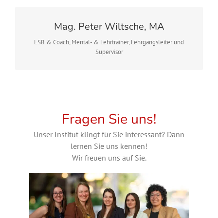
Mag. Peter Wiltsche, MA
20 Jahre Coaching-Erfahrung, über 300 ausgebildete Coaches.
Supervisorin (WKO), NLP-Lehrtrainerin, Aufstellungsleiterin.
LSB & Coach, Mental- & Lehrtrainer, Lehrgangsleiter und
Verbindet Tiefe mit Leichtigkeit.
Supervisor
10+ Jahre Erfahrung, über 300 ausgebildete Trainer:innen und
Fragen Sie uns!
Coaches. Supervisor, Systemischer Coach, Studium
Organisations- und Personalentwicklung. Pragmatisch und
Unser Institut klingt für Sie interessant? Dann
wirksam.
lernen Sie uns kennen!
Wir freuen uns auf Sie.