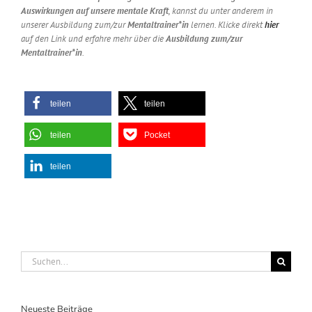
Auswirkungen auf unsere mentale Kraft
, kannst du unter anderem in
unserer Ausbildung zum/zur
Mentaltrainer*in
lernen. Klicke direkt
hier
auf den Link und erfahre mehr über die
Ausbildung zum/zur
Mentaltrainer*in
.
teilen
teilen
teilen
Pocket
teilen
Suche
nach:
Neueste Beiträge