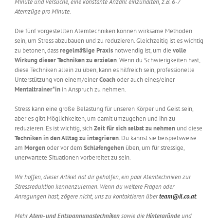
Minute und versuche, eine konstante Anzahl einzuhalten, z.B. 6-7
Atemzüge pro Minute.
Die fünf vorgestellten Atemtechniken können wirksame Methoden
sein, um Stress abzubauen und zu reduzieren. Gleichzeitig ist es wichtig
zu betonen, dass
regelmäßige Praxis
notwendig ist, um die
volle
Wirkung dieser Techniken zu erzielen
. Wenn du Schwierigkeiten hast,
diese Techniken allein zu üben, kann es hilfreich sein, professionelle
Unterstützung von einem/einer
Coach
oder auch eines/einer
Mentaltrainer*in
in Anspruch zu nehmen.
Stress kann eine große Belastung für unseren Körper und Geist sein,
aber es gibt Möglichkeiten, um damit umzugehen und ihn zu
reduzieren. Es ist wichtig, sich
Zeit für sich selbst zu nehmen
und diese
Techniken in den Alltag zu integrieren
. Du kannst sie beispielsweise
am
Morgen
oder vor dem
Schlafengehen
üben, um für stressige,
unerwartete Situationen vorbereitet zu sein.
Wir hoffen, dieser Artikel hat dir geholfen, ein paar Atemtechniken zur
Stressreduktion kennenzulernen. Wenn du weitere Fragen oder
Anregungen hast, zögere nicht, uns zu kontaktieren über
team@il.co.at
.
Mehr
Atem- und Entspannungstechniken
sowie die
Hintergründe
und