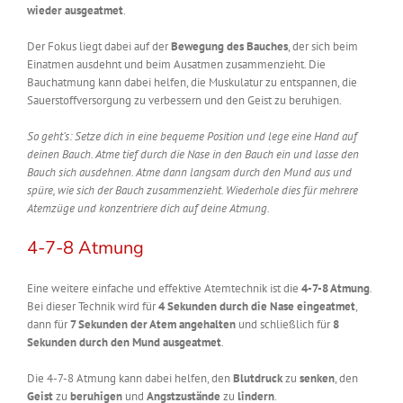
wieder ausgeatmet
.
Der Fokus liegt dabei auf der
Bewegung des Bauches
, der sich beim
Einatmen ausdehnt und beim Ausatmen zusammenzieht. Die
Bauchatmung kann dabei helfen, die Muskulatur zu entspannen, die
Sauerstoffversorgung zu verbessern und den Geist zu beruhigen.
So geht’s: Setze dich in eine bequeme Position und lege eine Hand auf
deinen Bauch. Atme tief durch die Nase in den Bauch ein und lasse den
Bauch sich ausdehnen. Atme dann langsam durch den Mund aus und
spüre, wie sich der Bauch zusammenzieht. Wiederhole dies für mehrere
Atemzüge und konzentriere dich auf deine Atmung.
4-7-8 Atmung
Eine weitere einfache und effektive Atemtechnik ist die
4-7-8 Atmung
.
Bei dieser Technik wird für
4 Sekunden durch die Nase eingeatmet
,
dann für
7 Sekunden der Atem angehalten
und schließlich für
8
Sekunden durch den Mund ausgeatmet
.
Die 4-7-8 Atmung kann dabei helfen, den
Blutdruck
zu
senken
, den
Geist
zu
beruhigen
und
Angstzustände
zu
lindern
.