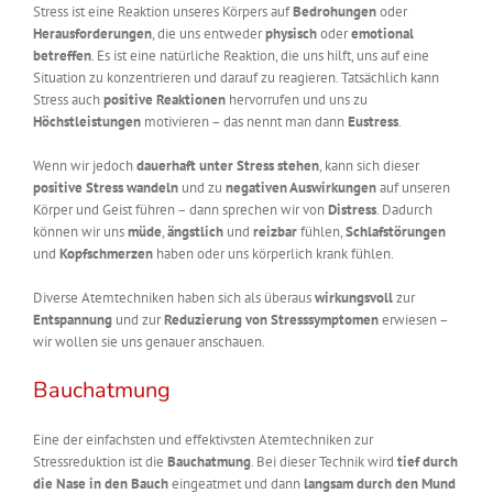
Stress ist eine Reaktion unseres Körpers auf
Bedrohungen
oder
Herausforderungen
, die uns entweder
physisch
oder
emotional
betreffen
. Es ist eine natürliche Reaktion, die uns hilft, uns auf eine
Situation zu konzentrieren und darauf zu reagieren. Tatsächlich kann
Stress auch
positive Reaktionen
hervorrufen und uns zu
Höchstleistungen
motivieren – das nennt man dann
Eustress
.
Wenn wir jedoch
dauerhaft unter Stress stehen
, kann sich dieser
positive Stress wandeln
und zu
negativen Auswirkungen
auf unseren
Körper und Geist führen – dann sprechen wir von
Distress
. Dadurch
können wir uns
müde
,
ängstlich
und
reizbar
fühlen,
Schlafstörungen
und
Kopfschmerzen
haben oder uns körperlich krank fühlen.
Diverse Atemtechniken haben sich als überaus
wirkungsvoll
zur
Entspannung
und zur
Reduzierung von Stresssymptomen
erwiesen –
wir wollen sie uns genauer anschauen.
Bauchatmung
Eine der einfachsten und effektivsten Atemtechniken zur
Stressreduktion ist die
Bauchatmung
. Bei dieser Technik wird
tief durch
die Nase in den Bauch
eingeatmet und dann
langsam durch den Mund