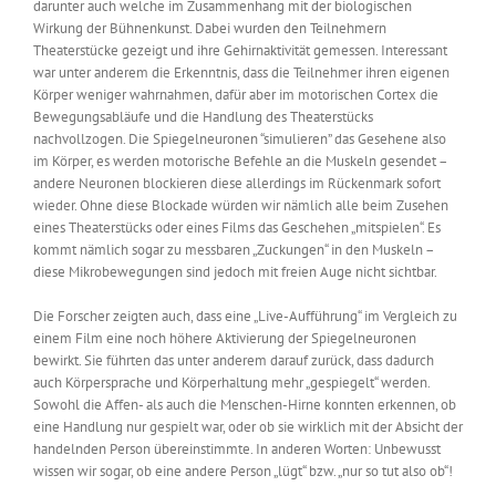
darunter auch welche im Zusammenhang mit der biologischen
Wirkung der Bühnenkunst. Dabei wurden den Teilnehmern
Theaterstücke gezeigt und ihre Gehirnaktivität gemessen. Interessant
war unter anderem die Erkenntnis, dass die Teilnehmer ihren eigenen
Körper weniger wahrnahmen, dafür aber im motorischen Cortex die
Bewegungsabläufe und die Handlung des Theaterstücks
nachvollzogen. Die Spiegelneuronen “simulieren” das Gesehene also
im Körper, es werden motorische Befehle an die Muskeln gesendet –
andere Neuronen blockieren diese allerdings im Rückenmark sofort
wieder. Ohne diese Blockade würden wir nämlich alle beim Zusehen
eines Theaterstücks oder eines Films das Geschehen „mitspielen“. Es
kommt nämlich sogar zu messbaren „Zuckungen“ in den Muskeln –
diese Mikrobewegungen sind jedoch mit freien Auge nicht sichtbar.
Die Forscher zeigten auch, dass eine „Live-Aufführung“ im Vergleich zu
einem Film eine noch höhere Aktivierung der Spiegelneuronen
bewirkt. Sie führten das unter anderem darauf zurück, dass dadurch
auch Körpersprache und Körperhaltung mehr „gespiegelt“ werden.
Sowohl die Affen- als auch die Menschen-Hirne konnten erkennen, ob
eine Handlung nur gespielt war, oder ob sie wirklich mit der Absicht der
handelnden Person übereinstimmte. In anderen Worten: Unbewusst
wissen wir sogar, ob eine andere Person „lügt“ bzw. „nur so tut also ob“!