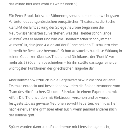
das würde hier aber wohl zu weit führen :-).
Für Peter Brook, britischer Bühnenregisseur und einer der wichtigsten
Vertreter des zeitgenössischen europäischen Theaters, ist die Sache
klar: „Mit der Entdeckung der Spiegelneurone begannen die
Neurowissenschaften zu verstehen, was das Theater schon lange
wusste!“ Was er meint und was die Theatermacher schon „immer
wussten“ ist, dass jede Aktion auf der Bühne bei den Zuschauern eine
körperliche Resonanz hervorruft. Schon Aristoteles hat diese Wirkung in
seinen Gedanken über das Theater und Dichtkunst, der “Poetik”, vor
mehr als 2350 Jahren beschrieben – für ihn stellte das sogar eine der
wichtigsten Funktionen der griechischen Tragödie dar.
Aber kommen wir zurück in die Gegenwart bzw in die 1990er Jahre:
Erstmals entdeckt und beschrieben wurden die Spiegelneuronen vom
Team des Hirnforschers Giacomo Rizzolatti in einem Experiment mit
Affen. Die Tiere wurden mit Elektroden versehen und es wurde
festgestellt, dass gewisse Neuronen sowohl feuerten, wenn das Tier
nach einer Banane griff, aber eben auch, wenn jemand anderer nach
der Banane griff.
Später wurden dann auch Experimente mit Menschen gemacht,