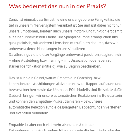
Was bedeutet das nun in der Praxis?
Zunächst einmal, dass Empathie eine uns angeborene Fähigkeit ist, die
tief in unserem Nervensystem verankert ist. Sie umfasst dabei nicht nur
unsere Emotionen, sondern auch unsere Motorik und funktioniert damit
auf einer unbewussten Ebene. Die Spiegelneurone ermöglichen uns
ganz praktisch, mit anderen Menschen mitzufühlen dadurch, dass wir
unbewusst deren Handlungen in uns simulieren.
Da allerdings viele dieser Vorgänge unbewusst passieren, reagieren wir
– ohne Ausbildung bzw. Training – mit Dissoziation oder eben zu
starker Identifikation (Mitleid), wie zu Beginn beschrieben.
Das ist auch ein Grund, warum Empathie in Coaching- bzw.
Lebensberater-Ausbildungen aktiv trainiert wird. Rapport aufbauen und
bewusst brechen sowie das Üben des POL-Modells sind Beispiele dafür.
Dadurch bringen wir unsere automatischen Reaktionen ins Bewusstsein
und können den Empathie-Muskel trainieren – bzw. unsere
automatische Reaktion auf die gespiegelten Beobachtungen verstehen
und eventuell verändern.
Empathie ist aber noch viel mehr als nur die Aktion der
Spiegelneuronen. Auch andere Hirnareale, wie die Inselrinde oder der