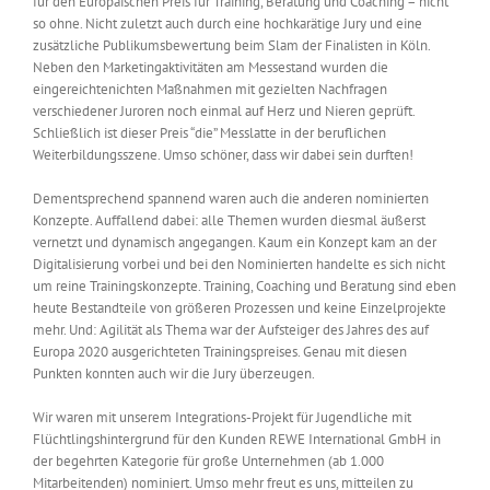
für den Europäischen Preis für Training, Beratung und Coaching – nicht
so ohne. Nicht zuletzt auch durch eine hochkarätige Jury und eine
zusätzliche Publikumsbewertung beim Slam der Finalisten in Köln.
Neben den Marketingaktivitäten am Messestand wurden die
eingereichtenichten Maßnahmen mit gezielten Nachfragen
verschiedener Juroren noch einmal auf Herz und Nieren geprüft.
Schließlich ist dieser Preis “die” Messlatte in der beruflichen
Weiterbildungsszene. Umso schöner, dass wir dabei sein durften!
Dementsprechend spannend waren auch die anderen nominierten
Konzepte. Auffallend dabei: alle Themen wurden diesmal äußerst
vernetzt und dynamisch angegangen. Kaum ein Konzept kam an der
Digitalisierung vorbei und bei den Nominierten handelte es sich nicht
um reine Trainingskonzepte. Training, Coaching und Beratung sind eben
heute Bestandteile von größeren Prozessen und keine Einzelprojekte
mehr. Und: Agilität als Thema war der Aufsteiger des Jahres des auf
Europa 2020 ausgerichteten Trainingspreises. Genau mit diesen
Punkten konnten auch wir die Jury überzeugen.
Wir waren mit unserem Integrations-Projekt für Jugendliche mit
Flüchtlingshintergrund für den Kunden REWE International GmbH in
der begehrten Kategorie für große Unternehmen (ab 1.000
Mitarbeitenden) nominiert. Umso mehr freut es uns, mitteilen zu