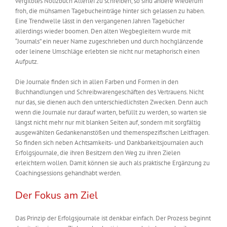
vergilbtes Notizbuch Allerlei zu schreiben, so sind andere wiederum
froh, die mühsamen Tagebucheinträge hinter sich gelassen zu haben.
Eine Trendwelle lässt in den vergangenen Jahren Tagebücher
allerdings wieder boomen. Den alten Wegbegleitern wurde mit
“Journals” ein neuer Name zugeschrieben und durch hochglänzende
oder leinene Umschläge erlebten sie nicht nur metaphorisch einen
Aufputz.
Die Journale finden sich in allen Farben und Formen in den
Buchhandlungen und Schreibwarengeschäften des Vertrauens. Nicht
nur das, sie dienen auch den unterschiedlichsten Zwecken. Denn auch
wenn die Journale nur darauf warten, befüllt zu werden, so warten sie
längst nicht mehr nur mit blanken Seiten auf, sondern mit sorgfältig
ausgewählten Gedankenanstößen und themenspezifischen Leitfragen.
So finden sich neben Achtsamkeits- und Dankbarkeitsjournalen auch
Erfolgsjournale, die ihren Besitzern den Weg zu ihren Zielen
erleichtern wollen.
Damit können sie auch als praktische Ergänzung zu
Coachingsessions gehandhabt werden.
Der Fokus am Ziel
Das Prinzip der Erfolgsjournale ist denkbar einfach.
Der Prozess beginnt