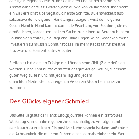
damit, die eigenen Ziele zu konkretisieren und niederzuschreiben.
Anstatt dann darauf zu warten, dass du wie von Zauberhand über Nacht
ein Ziel erreichst, überlegst du dir erste Schritte. Du entwickelst also
sukzessive deine eigenen Handlungsstrategien
, wirst dein eigener
Coach
. Hand in Hand kommt damit die Erstellung von Routinen, die es
ermöglichen, konsequent bei der Sache zu bleiben. Außerdem bringen
Routinen den Vorteil, in alltägliche Handlungen keine Gedanken mehr
investieren zu müssen. Somit hat das Hirn mehr Kapazität für kreative
Prozesse und konzentriertes Arbeiten.
Stellen sich die ersten Erfolge ein, können neue
(Teil-)Ziele
definiert
werden. Diese Kontinuität vermittelt das großartige Gefühl, auf einem
guten Weg zu sein und mit jedem Tag und jedem
erreichten
Meilenstein
der eigenen Vision ein Stückchen näher zu
kommen.
Des Glücks eigener Schmied
Das Gute liegt auf der Hand: Erfolgsjournale können ein kraftvolles
Werkzeug sein, um die eigenen Ziele
nachhaltig
zu verfolgen und
damit auch zu erreichen. Ein positiver Nebenaspekt ist dabei außerdem
die Achtsamkeit, die mit dem Führen eines Journals einher geht. Wer