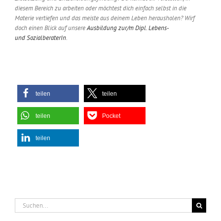
diesem Bereich zu arbeiten oder möchtest dich einfach selbst in die
Materie vertiefen und das meiste aus deinem Leben herausholen? Wirf
doch einen Blick auf unsere
Ausbildung zur/m Dipl. Lebens-
und
SozialberaterIn
.
teilen
teilen
teilen
Pocket
teilen
Suche
nach: