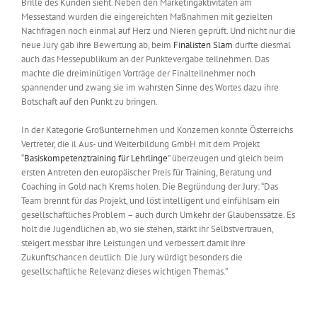
Brille des Kunden sieht. Neben den Marketingaktivitäten am
Messestand wurden die eingereichten Maßnahmen mit gezielten
Nachfragen noch einmal auf Herz und Nieren geprüft. Und nicht nur die
neue Jury gab ihre Bewertung ab, beim
Finalisten Slam
durfte diesmal
auch das Messepublikum an der Punktevergabe teilnehmen. Das
machte die dreiminütigen Vorträge der Finalteilnehmer noch
spannender und zwang sie im wahrsten Sinne des Wortes dazu ihre
Botschaft auf den Punkt zu bringen.
In der Kategorie Großunternehmen und Konzernen konnte Österreichs
Vertreter, die il Aus- und Weiterbildung GmbH mit dem Projekt
“
Basiskompetenztraining für Lehrlinge
” überzeugen und gleich beim
ersten Antreten den europäischer Preis für Training, Beratung und
Coaching in Gold nach Krems holen. Die Begründung der Jury: “Das
Team brennt für das Projekt, und löst intelligent und einfühlsam ein
gesellschaftliches Problem – auch durch Umkehr der Glaubenssätze. Es
holt die Jugendlichen ab, wo sie stehen, stärkt ihr Selbstvertrauen,
steigert messbar ihre Leistungen und verbessert damit ihre
Zukunftschancen deutlich. Die Jury würdigt besonders die
gesellschaftliche Relevanz dieses wichtigen Themas.”