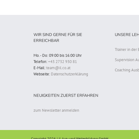
WIR SIND GERNE FÜR SIE
UNSERE LE
ERREICHBAR
Trainer in de
Mo. - Do: 09:00 bis 16:00 Uhr
Supervision A
Telefon:
+43 2732 930 81
E-Mail:
team@il.co.at
Coaching Ausb
Webseite:
Datenschutzerklärung
NEUIGKEITEN ZUERST ERFAHREN
zum Newsletter anmelden
Copyright 2026 | il Aus- und Weiterbildung GmbH