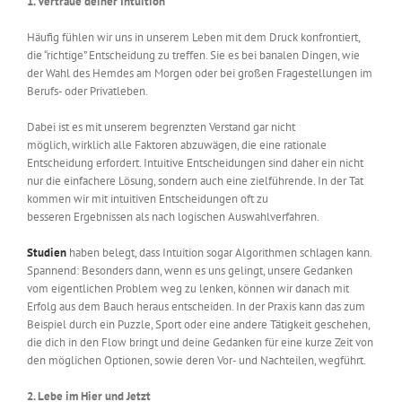
1. Vertraue deiner
Intuition
Häufig fühlen wir uns in unserem Leben mit dem Druck konfrontiert,
die “richtige” Entscheidung zu treffen. Sie es bei banalen Dingen, wie
der Wahl des Hemdes am Morgen oder bei großen Fragestellungen im
Berufs- oder Privatleben.
Dabei ist es mit unserem begrenzten Verstand gar nicht
möglich,
wirklich alle Faktoren abzuwägen, die eine rationale
Entscheidung erfordert. Intuitive Entscheidungen sind daher ein
nicht
nur die einfachere Lösung, sondern auch eine zielführende
.
In der Tat
kommen wir mit intuitiven Entscheidungen oft zu
besseren
Ergebnissen
als nach logischen Auswahlverfahren.
Studien
haben belegt
, dass Intuition sogar Algorithmen schlagen kann
.
Spannend: Besonders dann, wenn es uns gelingt, unsere Gedanken
vom eigentlichen Problem we
g zu lenken
, können wir danach mit
Erfolg aus dem Bauch heraus entscheiden.
In der Praxis kann das zum
Beispiel durch ein Puzzle, Sport oder eine andere Tätigkeit geschehen,
die dich in den Flow bringt und deine Gedanken für eine kurze Zeit
von
den möglichen Optionen
, sowie
deren Vor- und Nachtei
len
,
wegführt.
2. Lebe im Hier und Jetzt