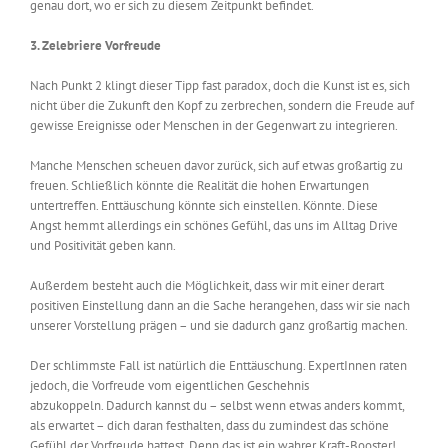
genau dort, wo er sich zu diesem Zeitpunkt befindet.
3. Zelebriere Vorfreude
Nach Punkt 2 klingt dieser Tipp fast paradox, doch
die Kunst ist es, sich
nicht über die Zukunft den Kopf zu zerbrechen,
sondern
die Freude auf
gewisse Ereignisse oder Menschen in der Gegenwart zu integrieren.
Manche Menschen scheuen davor zurück, sich auf etwas großartig zu
freuen. Schließlich könnte die Realität die hohen Erwartungen
untertreffen. Enttäuschung könnte sich einstellen. Könnte.
Diese
Angst
hemmt allerdings ein schönes Gefühl, das uns im Alltag Drive
und Positivität geben kann.
Außerdem besteht auch die Möglichkeit, dass wir mit einer derart
positiven Einstellung dann an die Sache herangehen, dass wir sie nach
unserer
Vorstellung prägen – und
sie dadurch
ganz großartig
machen.
Der schlimmste Fall ist natürlich die Enttäuschung. ExpertInnen raten
jedoch, die Vorfreude vom eigentlichen Geschehnis
abzukoppeln.
Dadurch kannst du – selbst wenn etwas anders kommt,
als erwartet – dich daran festhalten, dass du zumindest das schöne
Gefühl der Vorfreude hattest. Denn das ist ein wahrer Kraft-Booster
!