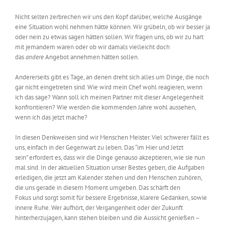
Nicht selten zerbrechen wir uns den Kopf darüber, welche Ausgänge
eine Situation wohl
nehm
en hätte können
. Wir grübeln, ob wir besser ja
oder nein zu etwas sagen hätten sollen. Wir fragen uns, ob wir zu hart
mit jemandem waren oder ob wir
damals
vielleicht doch
das
andere
Angebot annehmen hätten sollen.
Andererseits gibt es Tage, an denen dreht sich alles um Dinge, die noch
gar nicht eingetreten sind. Wie wird mein Chef wohl reagieren, wenn
ich das sage? Wann soll ich meinen Partner mit dieser Angelegenheit
konfrontieren? Wie werden die kommenden Jahre wohl aussehen,
wenn ich das jetzt mache?
In diesen Denkweisen sind wir Menschen Meister. Viel schwerer fällt es
uns, einfach in der Gegenwart zu leben.
Das “im Hier und Jetzt
sein”
erfordert es
, dass wir die Dinge genauso akzeptieren, wie sie nun
mal sind. In der aktuellen S
ituation unser Bestes geben, die Aufgaben
erledigen, die jetzt am Kalender stehen und den Menschen zuhören,
die uns gerade in diesem Moment umgeben.
Das
schärft
den
Fokus
und
sorgt
somit
für bessere Ergebnisse
,
klarere Gedanken, sowie
innere Ruhe. Wer aufhört, der Vergangenheit oder der Zukunft
hinterherzujagen, kann stehen bleiben und die Aussicht genießen –