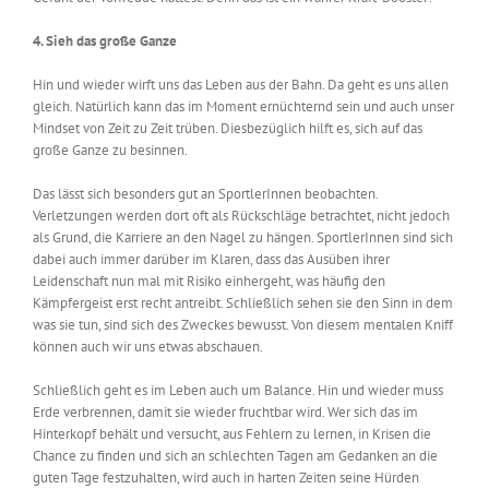
4. Sieh das große Ganze
Hin und wieder wirft uns das Leben aus der Bahn. Da geht es uns allen
gleich. Natürlich kann das im Moment ernüchternd sein und auch unser
Mindset von Zeit zu Zeit trüben. Diesbezüglich hilft es, sich auf das
große Ganze zu besinnen.
Das lässt sich besonders gut an SportlerInnen beobachten.
Verletzungen werden dort oft als Rückschläge betrachtet, nicht jedoch
als Grund, die Karriere an den Nagel zu hängen. SportlerInnen sind sich
dabei auch immer
darüber
im Klaren
, dass das Ausüben ihrer
Leidenschaft nun mal mit Risiko einhergeht, was häufig den
Kämpfergeist erst recht antreibt.
Schließlich sehen sie den Sinn in dem
was sie tun, sind sich des Zweckes bewusst.
Von diesem mentalen Kniff
können auch wir uns etwas abschauen.
Schließlich geht es im Leben
auch
um Balance. Hin und wieder muss
Erde verbrennen, damit sie wieder fruchtbar wird.
Wer sich das im
Hinterkopf behält und versucht, aus Fehlern zu lernen, in Krisen die
Chance zu finden und sich an schlechten Tagen am Gedanken an die
guten Tage festzuhalten,
wird auch in harten Zeiten seine Hürden