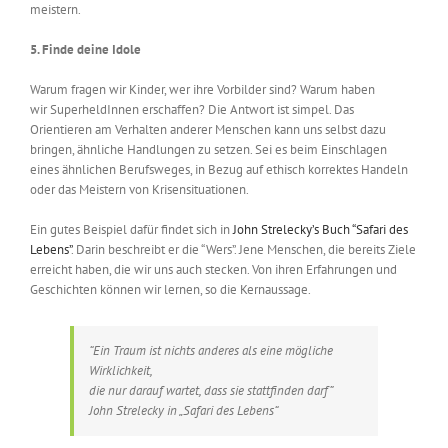
meistern.
5. Finde dein
e
Idole
Warum fragen wir Kinder, wer ihre Vorbilder sind? Warum haben
wir
SuperheldInnen
erschaffen? Die Antwort ist simpel.
Das
Orientieren am Verhalten anderer Menschen kann uns selbst dazu
bringen, ähnliche Handlungen zu setzen. Sei es
beim
Einschlagen
eines
ähnliche
n
Berufsweg
es
,
in
Bezug auf
ethisch korrektes Handeln
oder das Meistern
von Krisensituationen.
Ein gutes Beispiel dafür findet sich in
John Strelecky’s Buch “Safari des
Lebens”
. Darin beschreibt er die “
Wers
”. Jene Menschen, die bereits Ziele
erreicht haben, die wir uns auch stecken. Von ihren Erfahrungen und
Geschichten können wir lernen, so die Kernaussage.
“Ein Traum ist nichts anderes als eine mögliche
Wirklichkeit,
die nur darauf wartet, dass sie stattfinden darf”
John Strelecky in „Safari des Lebens“