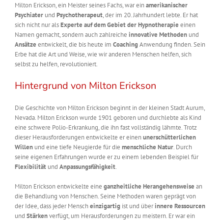
Milton Erickson, ein Meister seines Fachs, war ein
amerikanischer
Psychiater
und
Psychotherapeut
, der im 20. Jahrhundert lebte. Er hat
sich nicht nur als
Experte auf dem Gebiet der Hypnotherapie
einen
Namen gemacht, sondern auch zahlreiche
innovative Methoden
und
Ansätze
entwickelt, die bis heute im
Coaching
Anwendung finden. Sein
Erbe hat die Art und Weise, wie wir anderen Menschen helfen, sich
selbst zu helfen, revolutioniert.
Hintergrund von Milton Erickson
Die Geschichte von Milton Erickson beginnt in der kleinen Stadt Aurum,
Nevada. Milton Erickson wurde 1901 geboren und durchlebte als Kind
eine schwere Polio-Erkrankung, die ihn fast vollständig lähmte. Trotz
dieser Herausforderungen entwickelte er einen
unerschütterlichen
Willen
und eine tiefe Neugierde für die
menschliche Natur
. Durch
seine eigenen Erfahrungen wurde er zu einem lebenden Beispiel für
Flexibilität
und
Anpassungsfähigkeit
.
Milton Erickson entwickelte eine
ganzheitliche Herangehensweise
an
die Behandlung von Menschen. Seine Methoden waren geprägt von
der Idee, dass jeder Mensch
einzigartig
ist und über
innere Ressourcen
und
Stärken
verfügt, um Herausforderungen zu meistern. Er war ein