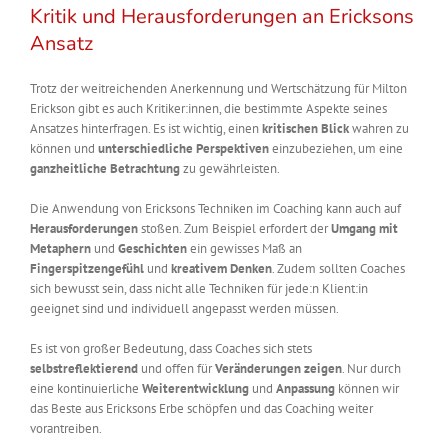
Kritik und Herausforderungen an Ericksons
Ansatz
Trotz der weitreichenden Anerkennung und Wertschätzung für Milton
Erickson gibt es auch Kritiker:innen, die bestimmte Aspekte seines
Ansatzes hinterfragen. Es ist wichtig, einen
kritischen Blick
wahren zu
können und
unterschiedliche Perspektiven
einzubeziehen, um eine
ganzheitliche Betrachtung
zu gewährleisten.
Die Anwendung von Ericksons Techniken im Coaching kann auch auf
Herausforderungen
stoßen. Zum Beispiel erfordert der
Umgang mit
Metaphern
und
Geschichten
ein gewisses Maß an
Fingerspitzengefühl
und
kreativem Denken
. Zudem sollten Coaches
sich bewusst sein, dass nicht alle Techniken für jede:n Klient:in
geeignet sind und individuell angepasst werden müssen.
Es ist von großer Bedeutung, dass Coaches sich stets
selbstreflektierend
und offen für
Veränderungen zeigen
. Nur durch
eine kontinuierliche
Weiterentwicklung
und
Anpassung
können wir
das Beste aus Ericksons Erbe schöpfen und das Coaching weiter
vorantreiben.