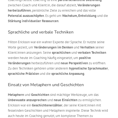
zwischen Coach und Klient:in, die darauf abzielt,
Veränderungen
herbeizuführen
, persönliche Ziele zu erreichen und das volle
Potenzial auszuschöpfen
. Es geht um
Wachstum, Entwicklung
und die
Stärkung
individueller Ressourcen
.
Sprachliche und verbale Techniken
Milton Erickson war ein wahrer Experte der Sprache. Er nutzte seine
Worte gezielt, um
Veränderungen
im Denken
und
Verhalten
seiner
Klient:innen anzuregen. Seine
sprachlichen
und
verbalen Techniken
werden heute im Coaching häufig eingesetzt, um
positive
Veränderungen
herbeizuführen und
neue Perspektiven
zu eröffnen.
Zu den Techniken gehören unter anderem
hypnotische Sprachmuster
,
sprachliche Präzision
und die
sprachliche Anpassung
.
Einsatz von Metaphern und Geschichten
Metaphern
und
Geschichten
sind mächtige Werkzeuge, um das
Unbewusste anzusprechen
und
neue Einsichten
zu ermöglichen.
Erickson war ein
Geschichtenerzähler
, der seine Klient:innen mit
fesselnden Geschichten und Metaphern inspirierte. Diese Technik wird
auch heute im Coaching genutzt, um komplexe Themen zu