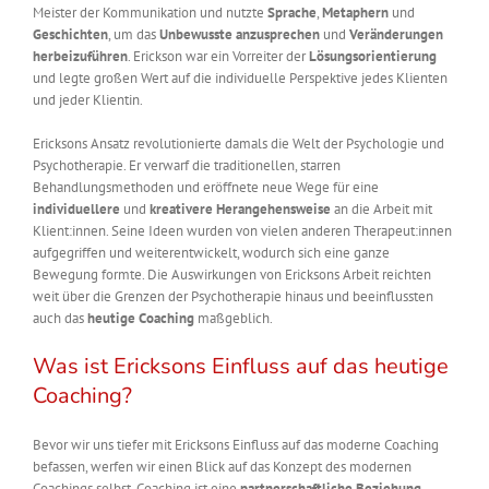
Meister der Kommunikation und nutzte
Sprache
,
Metaphern
und
Geschichten
, um das
Unbewusste anzusprechen
und
Veränderungen
herbeizuführen
. Erickson war ein Vorreiter der
Lösungsorientierung
und legte großen Wert auf die individuelle Perspektive jedes Klienten
und jeder Klientin.
Ericksons Ansatz revolutionierte damals die Welt der Psychologie und
Psychotherapie. Er verwarf die traditionellen, starren
Behandlungsmethoden und eröffnete neue Wege für eine
individuellere
und
kreativere Herangehensweise
an die Arbeit mit
Klient:innen. Seine Ideen wurden von vielen anderen Therapeut:innen
aufgegriffen und weiterentwickelt, wodurch sich eine ganze
Bewegung formte. Die Auswirkungen von Ericksons Arbeit reichten
weit über die Grenzen der Psychotherapie hinaus und beeinflussten
auch das
heutige Coaching
maßgeblich.
Was ist Ericksons Einfluss auf das heutige
Coaching?
Bevor wir uns tiefer mit Ericksons Einfluss auf das moderne Coaching
befassen, werfen wir einen Blick auf das Konzept des modernen
Coachings selbst. Coaching ist eine
partnerschaftliche Beziehung