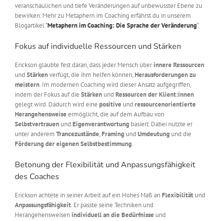
veranschaulichen und tiefe Veränderungen auf unbewusster Ebene zu
bewirken. Mehr zu Metaphern im Coaching erfährst du in unserem
Blogartikel “
Metaphern im Coaching: Die Sprache der Veränderung
“.
Fokus auf individuelle Ressourcen und Stärken
Erickson glaubte fest daran, dass jeder Mensch über
innere Ressourcen
und
Stärken
verfügt, die ihm helfen können,
Herausforderungen zu
meistern
. Im modernen Coaching wird dieser Ansatz aufgegriffen,
indem der Fokus auf die
Stärken
und
Ressourcen der Klient:innen
gelegt wird. Dadurch wird eine
positive
und
ressourcenorientierte
Herangehensweise
ermöglicht, die auf dem Aufbau von
Selbstvertrauen
und
Eigenverantwortung
basiert. Dabei nutzte er
unter anderem
Trancezustände
,
Framing
und
Umdeutung
und die
Förderung der eigenen Selbstbestimmung
.
Betonung der Flexibilität und Anpassungsfähigkeit
des Coaches
Erickson achtete in seiner Arbeit auf ein Hohes Maß an
Flexibilität
und
Anpassungsfähigkeit
. Er passte seine Techniken und
Herangehensweisen
individuell an die Bedürfnisse
und