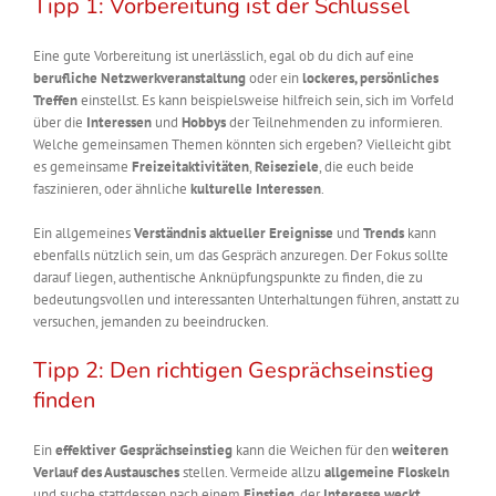
Tipp 1: Vorbereitung ist der Schlüssel
Eine gute Vorbereitung ist unerlässlich, egal ob du dich auf eine
berufliche Netzwerkveranstaltung
oder ein
lockeres, persönliches
Treffen
einstellst. Es kann beispielsweise hilfreich sein, sich im Vorfeld
über die
Interessen
und
Hobbys
der Teilnehmenden zu informieren.
Welche gemeinsamen Themen könnten sich ergeben? Vielleicht gibt
es gemeinsame
Freizeitaktivitäten
,
Reiseziele
, die euch beide
faszinieren, oder ähnliche
kulturelle Interessen
.
Ein allgemeines
Verständnis aktueller Ereignisse
und
Trends
kann
ebenfalls nützlich sein, um das Gespräch anzuregen. Der Fokus sollte
darauf liegen, authentische Anknüpfungspunkte zu finden, die zu
bedeutungsvollen und interessanten Unterhaltungen führen, anstatt zu
versuchen, jemanden zu beeindrucken.
Tipp 2: Den richtigen Gesprächseinstieg
finden
Ein
effektiver Gesprächseinstieg
kann die Weichen für den
weiteren
Verlauf des Austausches
stellen. Vermeide allzu
allgemeine Floskeln
und suche stattdessen nach einem
Einstieg
, der
Interesse weckt
.