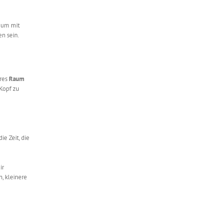
, um mit
n sein.
eres
Raum
Kopf zu
ie Zeit, die
ir
n, kleinere