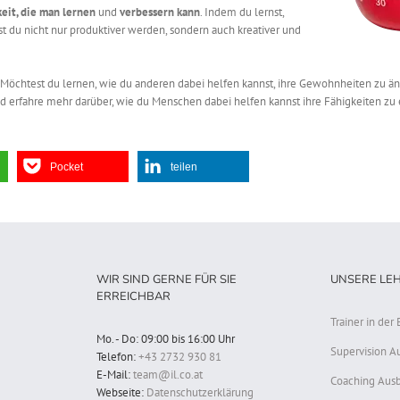
eit, die man lernen
und
verbessern kann
. Indem du lernst,
du nicht nur produktiver werden, sondern auch kreativer und
 Möchtest du lernen, wie du anderen dabei helfen kannst, ihre Gewohnheiten zu 
d erfahre mehr darüber, wie du Menschen dabei helfen kannst ihre Fähigkeiten zu 
Pocket
teilen
WIR SIND GERNE FÜR SIE
UNSERE LE
ERREICHBAR
Trainer in de
Mo. - Do: 09:00 bis 16:00 Uhr
Supervision A
Telefon:
+43 2732 930 81
E-Mail:
team@il.co.at
Coaching Ausb
Webseite:
Datenschutzerklärung