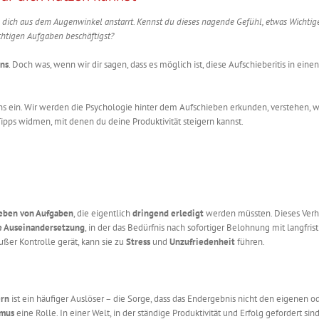
ste dich aus dem Augenwinkel anstarrt. Kennst du dieses nagende Gefühl, etwas Wichtig
chtigen Aufgaben beschäftigst?
ns
. Doch was, wenn wir dir sagen, dass es möglich ist, diese Aufschieberitis in eine
rens ein. Wir werden die Psychologie hinter dem Aufschieben erkunden, verstehen, 
ipps widmen, mit denen du deine Produktivität steigern kannst.
eben von Aufgaben
, die eigentlich
dringend erledigt
werden müssten. Dieses Verha
e Auseinandersetzung
, in der das Bedürfnis nach sofortiger Belohnung mit langfris
ußer Kontrolle gerät, kann sie zu
Stress
und
Unzufriedenheit
führen.
ern
ist ein häufiger Auslöser – die Sorge, dass das Endergebnis nicht den eigenen 
smus
eine Rolle. In einer Welt, in der ständige Produktivität und Erfolg gefordert sin