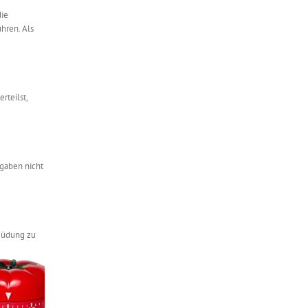
die
hren. Als
rteilst,
fgaben nicht
rmüdung zu