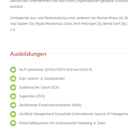
zahlreichen Unternehmen und Non-Profit-Organisationen genauso Schulen, 
Ausland.
Umfassende Aus- und Weiterbildung unter anderem bei Roman Braun (A), Robe
Insa Sparrer (D), Wyatt Woodsmall (USA), Bert Hellinger (D), Bernd Isert (D)
u.a.
Ausbildungen
NLP-Lehrtrainer (DVNLP, ÖDV-NLP und ECNLP)
Dipl. Lebens- & Sozialberater
Systemischer Coach (ECA)
Supervisor (ÖVS)
Zertifizierter Erwachsenenbildner (WBA)
Certified Management Consultant (International Council of Management
Wirtschaftsstudium mit Schwerpunkt Marketing & Sales