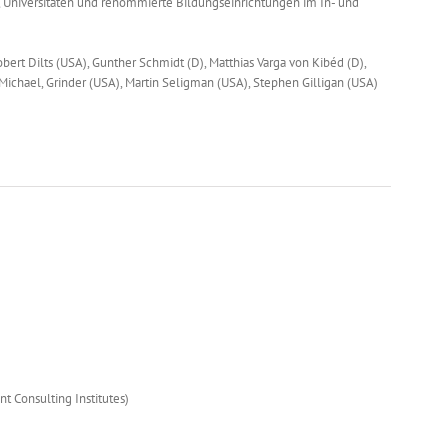
Universitäten und renommierte Bildungseinrichtungen im In- und
rt Dilts (USA), Gunther Schmidt (D), Matthias Varga von Kibéd (D),
, Michael, Grinder (USA), Martin Seligman (USA), Stephen Gilligan (USA)
 Consulting Institutes)