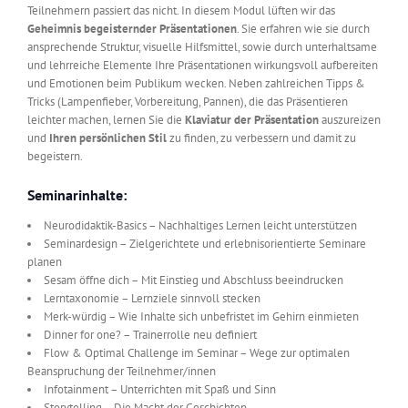
Teilnehmern passiert das nicht. In diesem Modul lüften wir das
Geheimnis begeisternder Präsentationen
. Sie erfahren wie sie durch
ansprechende Struktur, visuelle Hilfsmittel, sowie durch unterhaltsame
und lehrreiche Elemente Ihre Präsentationen wirkungsvoll aufbereiten
und Emotionen beim Publikum wecken. Neben zahlreichen Tipps &
Tricks (Lampenfieber, Vorbereitung, Pannen), die das Präsentieren
leichter machen, lernen Sie die
Klaviatur der Präsentation
auszureizen
und
Ihren persönlichen Stil
zu finden, zu verbessern und damit zu
begeistern.
Seminarinhalte:
Neurodidaktik-Basics – Nachhaltiges Lernen leicht unterstützen
Seminardesign – Zielgerichtete und erlebnisorientierte Seminare
planen
Sesam öffne dich – Mit Einstieg und Abschluss beeindrucken
Lerntaxonomie – Lernziele sinnvoll stecken
Merk-würdig – Wie Inhalte sich unbefristet im Gehirn einmieten
Dinner for one? – Trainerrolle neu definiert
Flow & Optimal Challenge im Seminar – Wege zur optimalen
Beanspruchung der Teilnehmer/innen
Infotainment – Unterrichten mit Spaß und Sinn
Storytelling – Die Macht der Geschichten