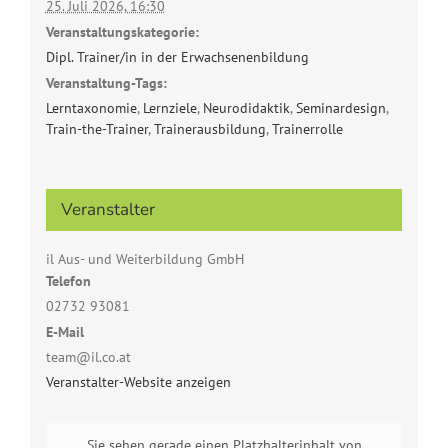
25. Juli 2026, 16:30
Veranstaltungskategorie:
Dipl. Trainer/in in der Erwachsenenbildung
Veranstaltung-Tags:
Lerntaxonomie
,
Lernziele
,
Neurodidaktik
,
Seminardesign
,
Train-the-Trainer
,
Trainerausbildung
,
Trainerrolle
Veranstalter
il Aus- und Weiterbildung GmbH
Telefon
02732 93081
E-Mail
team@il.co.at
Veranstalter-Website anzeigen
Sie sehen gerade einen Platzhalterinhalt von