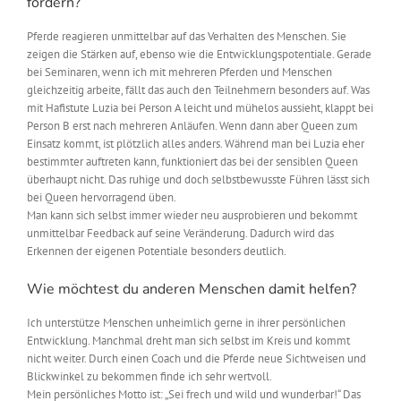
fördern?
Pferde reagieren unmittelbar auf das Verhalten des Menschen. Sie
zeigen die Stärken auf, ebenso wie die Entwicklungspotentiale. Gerade
bei Seminaren, wenn ich mit mehreren Pferden und Menschen
gleichzeitig arbeite, fällt das auch den Teilnehmern besonders auf. Was
mit Hafistute Luzia bei Person A leicht und mühelos aussieht, klappt bei
Person B erst nach mehreren Anläufen. Wenn dann aber Queen zum
Einsatz kommt, ist plötzlich alles anders. Während man bei Luzia eher
bestimmter auftreten kann, funktioniert das bei der sensiblen Queen
überhaupt nicht. Das ruhige und doch selbstbewusste Führen lässt sich
bei Queen hervorragend üben.
Man kann sich selbst immer wieder neu ausprobieren und bekommt
unmittelbar Feedback auf seine Veränderung. Dadurch wird das
Erkennen der eigenen Potentiale besonders deutlich.
Wie möchtest du anderen Menschen damit helfen?
Ich unterstütze Menschen unheimlich gerne in ihrer persönlichen
Entwicklung. Manchmal dreht man sich selbst im Kreis und kommt
nicht weiter. Durch einen Coach und die Pferde neue Sichtweisen und
Blickwinkel zu bekommen finde ich sehr wertvoll.
Mein persönliches Motto ist: „Sei frech und wild und wunderbar!“ Das