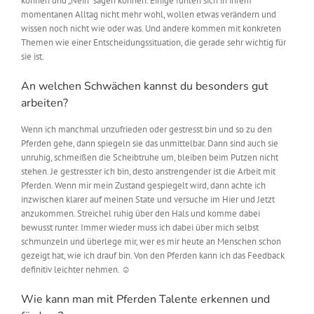
können und „Nein“ sagen können. Einige fühlen sich in ihrem
momentanen Alltag nicht mehr wohl, wollen etwas verändern und
wissen noch nicht wie oder was. Und andere kommen mit konkreten
Themen wie einer Entscheidungssituation, die gerade sehr wichtig für
sie ist.
An welchen Schwächen kannst du besonders gut
arbeiten?
Wenn ich manchmal unzufrieden oder gestresst bin und so zu den
Pferden gehe, dann spiegeln sie das unmittelbar. Dann sind auch sie
unruhig, schmeißen die Scheibtruhe um, bleiben beim Putzen nicht
stehen. Je gestresster ich bin, desto anstrengender ist die Arbeit mit
Pferden. Wenn mir mein Zustand gespiegelt wird, dann achte ich
inzwischen klarer auf meinen State und versuche im Hier und Jetzt
anzukommen. Streichel ruhig über den Hals und komme dabei
bewusst runter. Immer wieder muss ich dabei über mich selbst
schmunzeln und überlege mir, wer es mir heute an Menschen schon
gezeigt hat, wie ich drauf bin. Von den Pferden kann ich das Feedback
definitiv leichter nehmen. ☺
Wie kann man mit Pferden Talente erkennen und