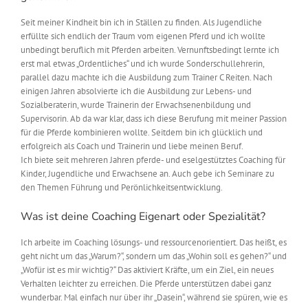
Seit meiner Kindheit bin ich in Ställen zu finden. Als Jugendliche
erfüllte sich endlich der Traum vom eigenen Pferd und ich wollte
unbedingt beruflich mit Pferden arbeiten. Vernunftsbedingt lernte ich
erst mal etwas „Ordentliches“ und ich wurde Sonderschullehrerin,
parallel dazu machte ich die Ausbildung zum Trainer C Reiten. Nach
einigen Jahren absolvierte ich die Ausbildung zur Lebens- und
Sozialberaterin, wurde Trainerin der Erwachsenenbildung und
Supervisorin. Ab da war klar, dass ich diese Berufung mit meiner Passion
für die Pferde kombinieren wollte. Seitdem bin ich glücklich und
erfolgreich als Coach und Trainerin und liebe meinen Beruf.
Ich biete seit mehreren Jahren pferde- und eselgestütztes Coaching für
Kinder, Jugendliche und Erwachsene an. Auch gebe ich Seminare zu
den Themen Führung und Perönlichkeitsentwicklung.
Was ist deine Coaching Eigenart oder Spezialität?
Ich arbeite im Coaching lösungs- und ressourcenorientiert. Das heißt, es
geht nicht um das „Warum?“, sondern um das „Wohin soll es gehen?“ und
„Wofür ist es mir wichtig?“ Das aktiviert Kräfte, um ein Ziel, ein neues
Verhalten leichter zu erreichen. Die Pferde unterstützen dabei ganz
wunderbar. Mal einfach nur über ihr „Dasein“, während sie spüren, wie es