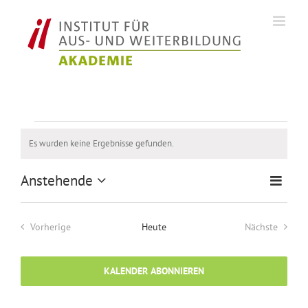
Zum
Inhalt
springen
Veranstaltungen
Es wurden keine Ergebnisse gefunden.
Hinweis
Anstehende
Veran
Ansich
Liste
Datum
Ansic
Naviga
wählen.
Navig
Vorherige
Heute
Nächste
Veranstaltungen
Veranstalt
KALENDER ABONNIEREN