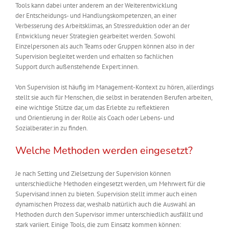
Tools
kan
n
dabei unter anderem
an der Weiterentwicklung
der
Entscheidungs- und Handlungskompetenzen,
a
n einer
Verbesserung des Arbeitsklima
s, an Stressreduktion oder an der
Entwicklung neuer Strategien gearbeitet werden.
Sowohl
Einzelpersonen als auch Teams oder Gruppen können
also
in der
Supervision begleitet werden und
erhalten so fachlichen
Support
durch außenstehende Expert:innen
.
Von Supervision ist häufig im Management-Kontext zu hören, aller
dings
stellt sie auch für Menschen, die selbst in beratenden Berufen arbeiten,
eine wichtige Stütze dar, u
m das Erlebte zu reflektieren
und
Orientierung
in der
Rolle als Coach oder Lebens- und
Sozialberater:in
z
u finden.
Welche Methoden werden eingesetzt?
Je nach Setting und Zielsetzung der Supervision können
unterschiedliche Methoden eingesetzt werden,
um Mehrwert für die
Supervisand:innen zu bieten.
Supervision stellt immer auch einen
dynamischen Prozess dar, weshalb natürlich auch die Auswahl an
Methoden durch den Supervisor immer unterschiedlich ausfällt und
stark variier
t
. Einige Too
ls, die zum Einsatz kommen können: