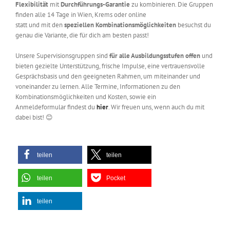
Flexibilität
mit
Durchführungs-Garantie
zu kombinieren.
Die Gruppen
finden
a
lle 14 Tage
in Wien, Krems
oder
online
statt
und
mit
den
speziellen Kombinationsmöglichkeit
en
besuchst du
genau die Variante, die für dich am
b
esten passt!
Unsere Supervisionsgruppen
sind
für alle Ausbildungsstufen offen
und
bieten gezielte Unterstützung, frische Impulse, eine vertrauensvolle
Gesprächsbasis und den geeigneten Rahmen, um miteinander und
voneinander zu lernen.
Alle Termine
,
Informationen zu den
Kombinationsmöglichkeiten und Kosten
, sowie ein
Anmeldeformular
findest du
hier
.
Wir freuen uns, wenn auch du mit
dabei bist! 😊
teilen
teilen
teilen
Pocket
teilen