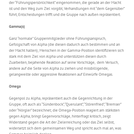
der “Führungspersönlichkeit” eingenommen, die gerade an der Macht
ist und den Weg zum Ziel vorgibt, Verhandlungen mit “dem Gegenüber”
führt, Entscheidungen trifft und die Gruppe nach außen repräsentiert.
Gamma(s)
Ganz “normale” Gruppenmitglieder ohne Führungsanspruch,
Gefolgschaft von Alpha (die diesen dadurch auch bestimmen und an
der Macht halten); Menschen in der Gamma-Position identifizieren sich
stark mit dem Ziel von Alpha und unterstützen diesen durch
Zuarbeiten, bejahende Reaktion auf seine Vorschläge, dem Versuch,
andere auf die Seite von Alpha zu ziehen und missbilligende,
gelangweilte oder aggressive Reaktionen auf Einwürfe Omegas.
Omega
Gegenpol zu Alpha, repräsentiert auch die Gegenrichtung in der
Gruppe, oft auch als “Sündenbock”, “Querulant”, “Störenfried”, “Bremser”
oder “Nörgler” bezeichnet; die Omega-Position reagiert am stärksten
gegen Alpha, bringt Gegenvorschläge, hinterfragt kritisch, zeigt
Widerstand gegen die Art der Zielerreichung oder das Ziel selbst,
widersetzt sich dem gemeinsamen Weg und spricht auch mal an, was