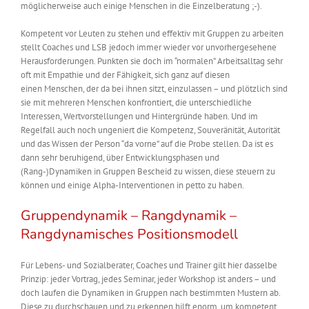
möglicherweise auch einige Menschen in die Einzelberatung ;-).
Kompetent vor Leuten zu stehen und effektiv mit Gruppen zu arbeiten
stellt Coaches und LSB jedoch immer wieder vor unvorhergesehene
Herausforderungen. Punkten sie doch im “normalen” Arbeitsalltag sehr
oft mit Empathie und der Fähigkeit, sich ganz auf diesen
einen Menschen, der da bei ihnen sitzt, einzulassen – und plötzlich sind
sie mit mehreren Menschen konfrontiert, die unterschiedliche
Interessen, Wertvorstellungen und Hintergründe haben. Und im
Regelfall auch noch ungeniert die Kompetenz, Souveränität, Autorität
und das Wissen der Person “da vorne” auf die Probe stellen. Da ist es
dann sehr beruhigend, über Entwicklungsphasen und
(Rang-)Dynamiken in Gruppen Bescheid zu wissen, diese steuern zu
können und einige Alpha-Interventionen in petto zu haben.
Gruppendynamik – Rangdynamik –
Rangdynamisches Positionsmodell
Für Lebens- und Sozialberater, Coaches und Trainer gilt hier dasselbe
Prinzip: jeder Vortrag, jedes Seminar, jeder Workshop ist anders – und
doch laufen die Dynamiken in Gruppen nach bestimmten Mustern ab.
Diese zu durchschauen und zu erkennen hilft enorm, um kompetent