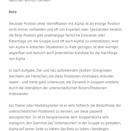
Gammas heimlich denken.
Beta
Neutrale Position ohne Identifikation mit Alpha, ist als einzige Position
nicht immer vorhanden und oft von Experten oder Spezialisten besetzt;
die Beta-Position gibt unabhängige fachliche Einwände oder
Ratschläge um die Gruppe (und oft auch Alpha) zu unterstützen, wird
von Alpha in kritischen Situationen zu Rate gezogen, ist aber weniger
angreifbar und dadurch auch potentieller Kandidat für die Nachfolge
von Alpha.
Je nach Aufgabe, Ziel und neu auftretenden (Außen-)Ereignissen
wechseln die Menschen, die diese Positionen innehaben, mitunter
rasant – und meist ganz unbewusst; die Dynamik in Gruppen entsteht
durch die Interaktion der unterschiedlichen Rollen/Positionen
miteinander.
Als Trainer oder Workshopleiter ist es sehr hilfreich, die Bedürfnisse der
unterschiedlichen Positionen zu kennen, um diese passend
anzusprechen. So ist es beispielsweise dem Gruppenklima sehr
zuträglich, den Gammas das “Untertauchen” in der Gruppe zu gestatten,
Alpha auf seiner Seite zu haben, das Beta zu loben / bestätigen