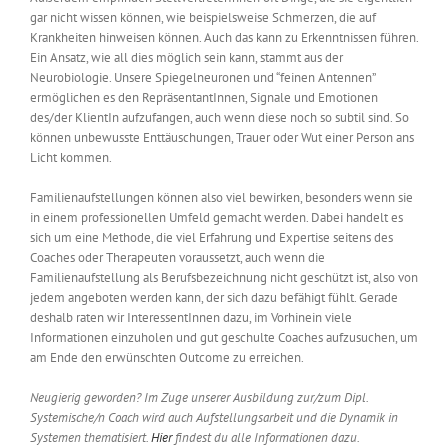
gar nicht wissen können, wie beispielsweise Schmerzen, die auf
Krankheiten hinweisen können. Auch das kann zu Erkenntnissen führen.
Ein Ansatz, wie all dies möglich sein kann, stammt aus der
Neurobiologie. Unsere Spiegelneuronen und “feinen Antennen”
ermöglichen es
den RepräsentantInnen
, Signale und Emotionen
des/der
KlientIn
aufzufangen, auch wenn diese noch so subtil sind. So
können unbewusste Enttäuschungen, Trauer oder Wut einer Person ans
Licht kommen.
Familienaufstellungen können also viel bewirken, besonders wenn sie
in einem professionellen Umfeld gemacht werden. Dabei handelt es
sich um eine Methode, die viel Erfahrung und Expertise seitens des
Coaches oder Therapeuten voraussetzt, auch wenn die
Familienaufstellung als Berufsbezeichnung nicht geschützt ist, also von
jedem angeboten werden kann, der sich dazu befähigt fühlt. Gerade
deshalb raten wir InteressentInnen dazu, im Vorhinein viele
Informationen einzuholen und gut geschulte Coaches aufzusuchen, um
am Ende den erwünschten Outcome zu erreichen.
Neugierig geworden? Im Zuge unserer Ausbildung zur/zum Dipl.
Systemische/n Coach wird auch Aufstellungsarbeit und die Dynamik in
Systemen thematisiert.
Hier
findest du alle Informationen dazu.