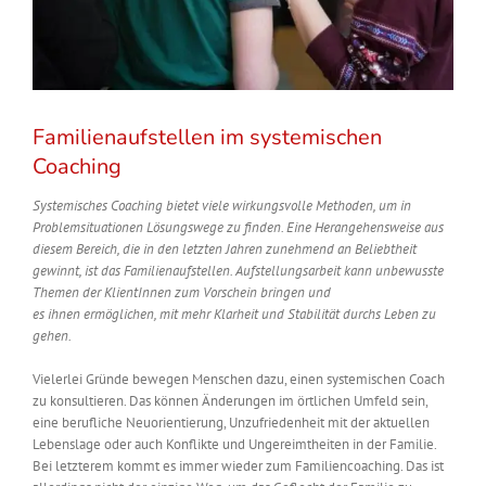
Familienaufstellen im systemischen
Coaching
Systemisches Coaching bietet viele wirkungsvolle Methoden, um in
Problemsituationen Lösungswege zu finden. Eine Herangehensweise aus
diesem Bereich, die in den letzten Jahren zunehmend an Beliebtheit
gewinnt, ist das Familienaufstellen. Aufstellungsarbeit kann unbewusste
Themen der KlientInnen zum Vorschein bringen und
es
ihnen
ermöglichen, mit mehr Klarheit und Stabilität durchs Leben zu
gehen.
Vielerlei Gründe bewegen Menschen dazu, einen systemischen Coach
zu konsultieren. Das können Änderungen im örtlichen Umfeld sein,
eine berufliche Neuorientierung, Unzufriedenheit mit der aktuellen
Lebenslage oder auch Konflikte und Ungereimtheiten in der Familie.
Bei letzterem kommt es immer wieder zum Familiencoaching. Das ist