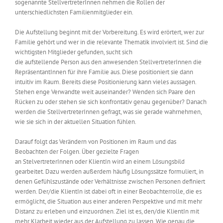
sogenannte StellvertreterInnen nehmen die Rollen der
unterschiedlichsten Familienmitglieder ein.
Die Aufstellung beginnt mit der Vorbereitung. Es wird erörtert, wer zur
Familie gehört
und
wer in die relevante Thematik involviert is
t
. Sind die
wichtigsten Mitglieder gefunden, sucht sich
d
ie
a
ufstellende
Person
aus den anwesenden StellvertreterInnen die
RepräsentantInnen für
ihre
Familie aus. Diese positioniert
sie
dann
intuitiv im Raum. Bereits diese Positionierung kann vieles aussagen.
Stehen enge Verwandte weit auseinander? Wenden sich Paare den
Rücken zu oder stehen sie sich konfrontativ genau gegenüber? Danach
werden die StellvertreterInnen gefragt, was sie gerade wahrnehmen,
wie sie sich in der aktuellen Situation fühlen.
Darauf folgt das Verändern von Positionen im Raum und das
Beobachten der Folgen. Über gezielte Fragen
an
StelvertreterInnen
oder
KlientIn
wird an einem Lösungsbild
gearbeitet. Dazu werden außerdem häufig Lösungssätze formuliert, in
denen Gefühlszustände oder Verhältnisse zwischen Personen definiert
werden. Der/die
KlientIn
ist dabei
oft
in einer Beobachterrolle, die es
ermöglicht, die Situation aus einer anderen Perspektive und mit mehr
Distanz zu erleben und einzuordnen. Ziel ist es, den/die
KlientIn
mit
mehr Klarheit wieder aus der Aufstellung zu lassen. Wie genau die