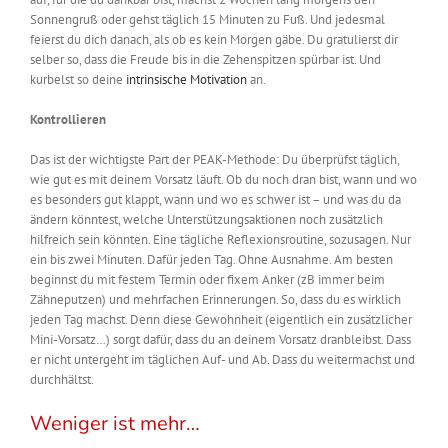
Sonnengruß oder gehst täglich 15 Minuten zu Fuß. Und jedesmal
feierst du dich danach, als ob es kein Morgen gäbe. Du gratulierst dir
selber so, dass die Freude bis in die Zehenspitzen spürbar ist.
Und
kurbelst so deine
intrinsische Motivation
an
.
Kontrollieren
Das ist der wichtigste Part der PEAK-Methode: Du überprüfst täglich,
wie gut es mit deinem Vorsatz läuft. Ob du noch dran bist, wann und wo
es besonders gut klappt, wann und wo es schwer ist – und was du da
ändern könntest, welche Unterstützungsaktionen noch zusätzlich
hilfreich sein könnten. Eine tägliche Reflexionsroutine, sozusagen. Nur
ein bis zwei Minuten. Dafür jeden Tag. Ohne Ausnahme. Am besten
beginnst du mit festem Termin oder fixem Anker (zB immer beim
Zähneputzen) und mehrfachen Erinnerungen. So, dass du es wirklich
jeden Tag machst. Denn diese Gewohnheit (eigentlich ein zusätzlicher
Mini-Vorsatz…) sorgt dafür, dass du an deinem Vorsatz dranbleibst. Dass
er nicht untergeht im täglichen Auf- und Ab. Dass du weitermachst und
durchhältst.
Weniger ist mehr…