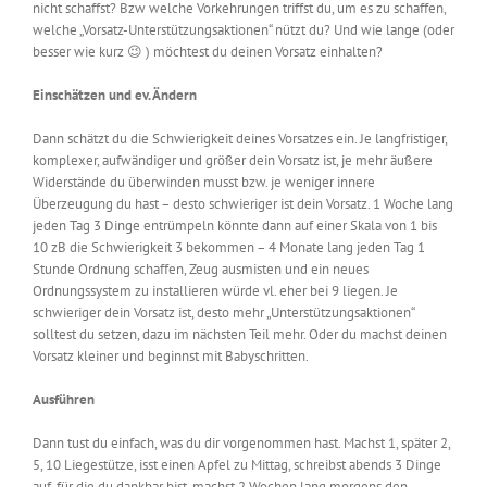
nicht schaffst? Bzw welche Vorkehrungen triffst du, um es zu schaffen,
welche „
Vorsatz-Unterstützungsaktionen
“ nützt du? Und wie lange (oder
besser wie kurz
😉
) möchtest du deinen Vorsatz einhalten?
Einschätzen und ev. Ändern
Dann schätzt du die Schwierigkeit deines Vorsatzes ein. Je langfristiger,
komplexer, aufwändiger und größer dein Vorsatz ist, je mehr äußere
Widerstände du überwinden musst bzw. je weniger innere
Überzeugung du hast – desto schwieriger ist dein Vorsatz. 1 Woche lang
jeden Tag 3 Dinge entrümpeln könnte dann auf einer Skala von 1 bis
10 zB die Schwierigkeit 3 bekommen – 4 Monate lang jeden Tag 1
Stunde Ordnung schaffen, Zeug ausmisten und ein neues
Ordnungssystem zu installieren würde vl. eher bei 9 liegen. Je
schwieriger dein Vorsatz ist, desto mehr „Unterstützungsaktionen“
solltest du setzen, dazu im nächsten Teil mehr. Oder du machst deinen
Vorsatz kleiner
und beginnst mit Babyschritten
.
Ausführen
Dann tust du einfach, was du dir vorgenommen hast. Machst 1, später 2,
5, 10 Liegestütze, isst einen Apfel zu Mittag, schreibst abends 3 Dinge
auf, für die du dankbar bist, machst 2 Wochen lang morgens den