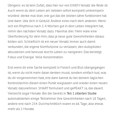
Übrigens: es ist kein Zufall, dass hier nur von EINEM Vorsatz die Rede ist.
Auch wenn du dein Leben am liebsten sofort komplett umkrempeln
würdest: denke mal dran, wie gut das die letzten Jahre funktioniert hat.
Und dann: übe dich in Geduld. Ändere eines nach dem anderen. Wenn
sich ein Rhythmus nach 2-4 Wochen gut in dein Leben integriert hat,
nimm den nächsten Vorsatz dazu. Maximal drei. Mehr wäre eine
Überforderung für dein Hirn, dass ja neue gute Gewohnheiten daraus
bilden soll. Schließlich ist ein neuer Vorsatz immer auch damit
verbunden, die eigene Komfortzone zu verlassen, den Autopiloten
abzustellen und bewusst durchs Leben zu navigieren. Das benötigt
Fokus und Energie. Volle Konzentration.
Erst wenn dir eine Sache komplett in Fleisch und Blut übergegangen
ist, wenn du nicht mehr daran denken musst, sondern einfach tust, was
du dir vorgenommen hast, erst dann kannst du bei deinem täglichen
Kontrolltermin diesen einen Punkt weglassen und wieder einen neuen
Vorsatz dazunehmen. SMART formuliert und gePEAKT. Ja, das dauert.
Vielleicht sogar Monate. Bei der bereits in
Teil 1
zitierten
Studie
automatisierten einige Teilnehmer ihre Gewohnheiten nach 18 Tagen,
andere erst nach 254. Durchschnittlich waren es 66 Tage, also etwas
mehr als 2 Monate.