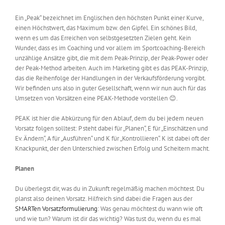
Ein „Peak“ bezeichnet im Englischen den höchsten Punkt einer Kurve,
einen Höchstwert, das Maximum bzw. den Gipfel. Ein schönes Bild,
wenn es um das Erreichen von selbstgesetzten Zielen geht. Kein
Wunder, dass es im Coaching und vor allem im Sportcoaching-Bereich
unzählige Ansätze gibt, die mit dem Peak-Prinzip, der Peak-Power oder
der Peak-Method arbeiten. Auch im Marketing gibt es das PEAK-Prinzip,
das die Reihenfolge der Handlungen in der Verkaufsförderung vorgibt.
Wir befinden uns also in guter Gesellschaft, wenn wir nun auch für das
Umsetzen von Vorsätzen eine PEAK-Methode vorstellen
😊
.
PEAK ist hier die Abkürzung für den Ablauf, dem du bei jedem neuen
Vorsatz folgen solltest: P steht dabei für „Planen“, E für „Einschätzen und
Ev. Ändern“, A für „Ausführen“ und K für „Kontrollieren“. K ist dabei oft der
Knackpunkt, der den Unterschied zwischen Erfolg und Scheitern macht.
Planen
Du überlegst dir, was du in Zukunft regelmäßig machen möchtest. Du
planst also deinen Vorsatz. Hilfreich sind dabei die Fragen aus der
SMARTen Vorsatzformulierung
: Was genau möchtest du wann wie oft
und wie tun? Warum ist dir das wichtig? Was tust du, wenn du es mal