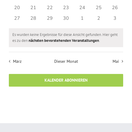
Veranstaltungen
Veranstaltungen
Veranstaltungen
Veranstaltungen
Veranstaltungen
Veranstaltungen
Veransta
0
0
0
0
0
0
0
20
21
22
23
24
25
26
Veranstaltungen
Veranstaltungen
Veranstaltungen
Veranstaltungen
Veranstaltungen
Veranstaltungen
Veransta
0
0
0
0
0
0
0
27
28
29
30
1
2
3
Veranstaltungen
Veranstaltungen
Veranstaltungen
Veranstaltungen
Veranstaltungen
Veranstaltunge
Veranst
Es wurden keine Ergebnisse für diese Ansicht gefunden. Hier geht
Hinweis
es zu den
nächsten bevorstehenden Veranstaltungen
.
März
Dieser Monat
Mai
KALENDER ABONNIEREN