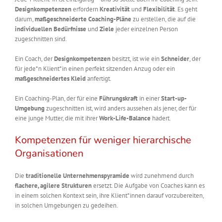
Designkompetenzen
erfordern
Kreativität
und
Flexibilität
. Es geht
darum,
maßgeschneiderte Coaching-Pläne
zu erstellen, die auf die
individuellen Bedürfnisse
und
Ziele
jeder einzelnen Person
zugeschnitten sind.
Ein Coach, der
Designkompetenzen
besitzt, ist wie ein
Schneider
, der
für jede*n Klient*in einen perfekt sitzenden Anzug oder ein
maßgeschneidertes Kleid
anfertigt.
Ein Coaching-Plan, der für eine
Führungskraft
in einer
Start-up-
Umgebung
zugeschnitten ist, wird anders aussehen als jener, der für
eine junge Mutter, die mit ihrer
Work-Life-Balance
hadert.
Kompetenzen für weniger hierarchische
Organisationen
Die
traditionelle Unternehmenspyramide
wird zunehmend durch
flachere, agilere Strukturen
ersetzt. Die Aufgabe von Coaches kann es
in einem solchen Kontext sein, ihre Klient*innen darauf vorzubereiten,
in solchen Umgebungen zu gedeihen.