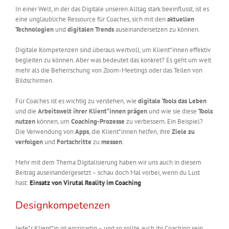
In einer Welt, in der das Digitale unseren Alltag stark beeinflusst, ist es
eine unglaubliche Ressource für Coaches, sich mit den
aktuellen
Technologien
und
digitalen Trends
auseinandersetzen zu können.
Digitale Kompetenzen sind überaus wertvoll, um Klient*innen effektiv
begleiten zu können. Aber was bedeutet das konkret? Es geht um weit
mehr als die Beherrschung von Zoom-Meetings oder das Teilen von
Bildschirmen.
Für Coaches ist es wichtig zu verstehen, wie
digitale Tools das Leben
und die
Arbeitswelt ihrer Klient*innen prägen
und wie sie diese
Tools
nutzen
können, um
Coaching-Prozesse
zu verbessern. Ein Beispiel?
Die Verwendung von
Apps
, die Klient*innen helfen, ihre
Ziele zu
verfolgen
und
Fortschritte
zu
messen
.
Mehr mit dem Thema Digitalisierung haben wir uns auch in diesem
Beitrag auseinandergesetzt – schau doch Mal vorbei, wenn du Lust
hast:
Einsatz von Virutal Reality im Coaching
Designkompetenzen
Jede*r Klient*in ist einzigartig – und so sollte auch ihr Coaching sein.