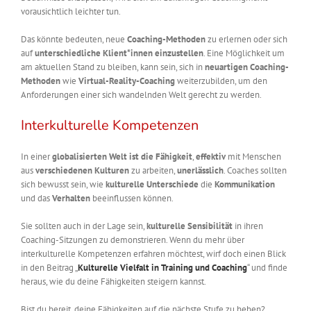
vorausichtlich leichter tun.
Das könnte bedeuten, neue
Coaching-Methoden
zu erlernen oder sich
auf
unterschiedliche Klient*innen einzustellen
. Eine Möglichkeit um
am aktuellen Stand zu bleiben, kann sein, sich in
neuartigen Coaching-
Methoden
wie
Virtual-Reality-Coaching
weiterzubilden, um den
Anforderungen einer sich wandelnden Welt gerecht zu werden.
Interkulturelle Kompetenzen
In einer
globalisierten Welt ist die Fähigkeit
,
effektiv
mit Menschen
aus
verschiedenen Kulturen
zu arbeiten,
unerlässlich
. Coaches sollten
sich bewusst sein, wie
kulturelle Unterschiede
die
Kommunikation
und das
Verhalten
beeinflussen können.
Sie sollten auch in der Lage sein,
kulturelle Sensibilität
in ihren
Coaching-Sitzungen zu demonstrieren. Wenn du mehr über
interkulturelle Kompetenzen erfahren möchtest, wirf doch einen Blick
in den Beitrag „
Kulturelle Vielfalt in Training und Coaching
“ und finde
heraus, wie du deine Fähigkeiten steigern kannst.
Bist du bereit, deine Fähigkeiten auf die nächste Stufe zu heben?