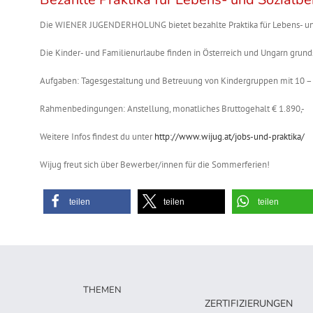
Die WIENER JUGENDERHOLUNG bietet bezahlte Praktika für Lebens- und
Die Kinder- und Familienurlaube finden in Österreich und Ungarn grunds
Aufgaben: Tagesgestaltung und Betreuung von Kindergruppen mit 10 –
Rahmenbedingungen: Anstellung, monatliches Bruttogehalt € 1.890,-
Weitere Infos findest du unter
http://www.wijug.at/jobs-und-praktika/
Wijug freut sich über Bewerber/innen für die Sommerferien!
teilen
teilen
teilen
THEMEN
ZERTIFIZIERUNGEN