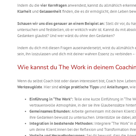
Indem du die
vier Kernfragen
anwendest, kannst du allmählich erkenne
Klarheit
und
Gelassenheit
finden, die es dir ermöglicht, dein Leben bew
Schauen wir uns dies genauer an einem Beispiel an:
Stell dir vor, du 
untersuchen und feststellen, ob er wirklich wahr ist. Kannst du mit abso
Gedanken glaubst? Und wer wärst du ohne den Gedanken?
Indem du dich mit diesen Fragen auseinandersetzt, wirst du allmählich 
sein, ihn loszulassen und dich mit deiner wahren Essenz zu verbinden –
Wie kannst du The Work in deinem Coach
Wenn du selbst Coach bist oder daran interessiert bist, Coach bzw. Leben
Werkzeugkiste
. Hier sind
einige praktische Tipps
und
Anleitungen
, wi
Einführung in “The Work”:
Teile eine kurze Einführung in “The Wo
vertrauensvolle Atmosphäre, in der sie ihre Glaubenssätze hinte
Gemeinsames Erkunden:
Arbeite gemeinsam mit deinen Klient:i
ihre Gedanken bewusst zu untersuchen. Unterstütze sie dabei, a
Integration in bestehende Methoden:
Integriere “The Work” in
um deine Klient:innen bei der Reflexion und Transformation ihr
Vorteile und Herausforderungen:
Sei dir bewusst, dass die Anw