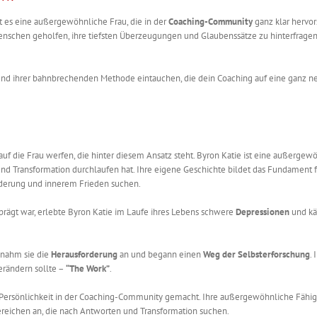
t es eine außergewöhnliche Frau, die in der
Coaching-Community
ganz klar hervors
 Menschen geholfen, ihre tiefsten Überzeugungen und Glaubenssätze zu hinterfrage
 und ihrer bahnbrechenden Methode eintauchen, die dein Coaching auf eine ganz 
k auf die Frau werfen, die hinter diesem Ansatz steht. Byron Katie ist eine außergew
 und Transformation durchlaufen hat. Ihre eigene Geschichte bildet das Fundament f
änderung und innerem Frieden suchen.
rägt war, erlebte Byron Katie im Laufe ihres Lebens schwere
Depressionen
und kä
nahm sie die
Herausforderung
an und begann einen
Weg der Selbsterforschung
.
erändern sollte –
“The Work”
.
en Persönlichkeit in der Coaching-Community gemacht. Ihre außergewöhnliche Fähigk
ereichen an, die nach Antworten und Transformation suchen.