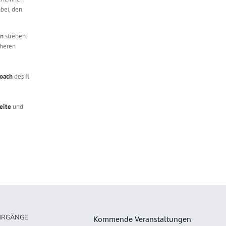
bei, den
on
streben.
cheren
Coach
des
il
eite
und
HRGÄNGE
Kommende Veranstaltungen