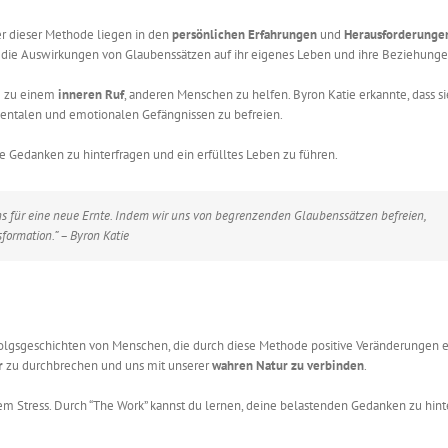
er dieser Methode liegen in den
persönlichen Erfahrungen
und
Herausforderunge
ie die Auswirkungen von Glaubenssätzen auf ihr eigenes Leben und ihre Beziehunge
te zu einem
inneren Ruf
, anderen Menschen zu helfen. Byron Katie erkannte, dass si
mentalen und emotionalen Gefängnissen zu befreien.
e Gedanken zu hinterfragen und ein erfülltes Leben zu führen.
ns für eine neue Ernte. Indem wir uns von begrenzenden Glaubenssätzen befreien,
formation.” – Byron Katie
Erfolgsgeschichten von Menschen, die durch diese Methode positive Veränderungen 
r
zu durchbrechen und uns mit unserer
wahren Natur zu verbinden
.
kem Stress. Durch “The Work” kannst du lernen, deine belastenden Gedanken zu hint