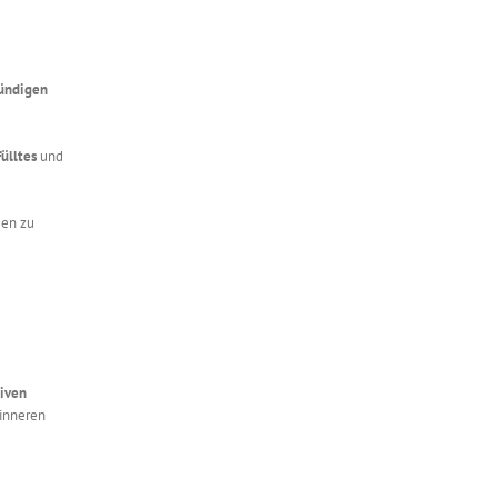
ründigen
fülltes
und
gen zu
tiven
inneren