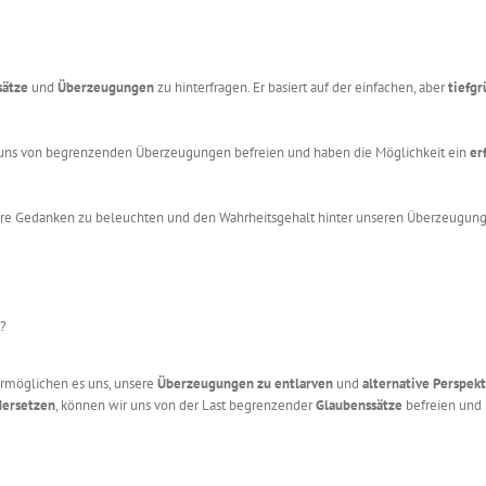
sätze
und
Überzeugungen
zu hinterfragen. Er basiert auf der einfachen, aber
tiefg
 uns von begrenzenden Überzeugungen befreien und haben die Möglichkeit ein
er
nsere Gedanken zu beleuchten und den Wahrheitsgehalt hinter unseren Überzeugun
t?
ermöglichen es uns, unsere
Überzeugungen zu entlarven
und
alternative Perspek
dersetzen
, können wir uns von der Last begrenzender
Glaubenssätze
befreien und 