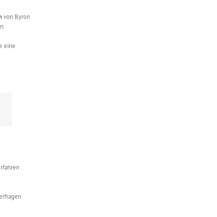
n
von Byron
n.
e eine
erfahren
erfragen