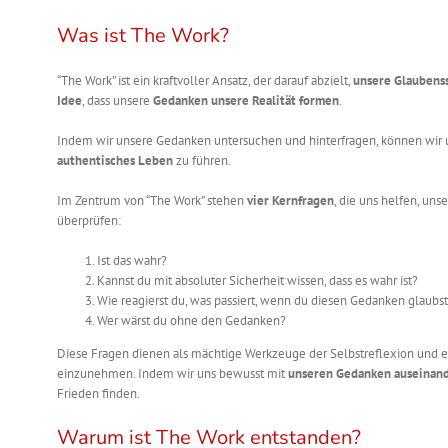
Was ist The Work?
“The Work” ist ein kraftvoller Ansatz, der darauf abzielt,
unsere Glaubens
Idee
, dass unsere
Gedanken unsere Realität formen
.
Indem wir unsere Gedanken untersuchen und hinterfragen, können wir
authentisches Leben
zu führen.
Im Zentrum von “The Work” stehen
vier Kernfragen
, die uns helfen, u
überprüfen:
Ist das wahr?
Kannst du mit absoluter Sicherheit wissen, dass es wahr ist?
Wie reagierst du, was passiert, wenn du diesen Gedanken glaubs
Wer wärst du ohne den Gedanken?
Diese Fragen dienen als mächtige Werkzeuge der Selbstreflexion und 
einzunehmen. Indem wir uns bewusst mit
unseren Gedanken auseinan
Frieden finden.
Warum ist The Work entstanden?