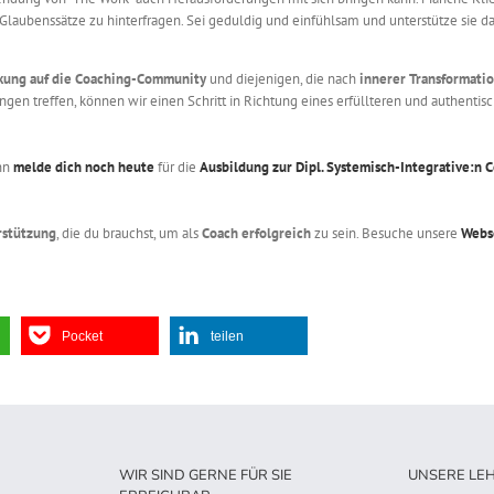
Glaubenssätze zu hinterfragen. Sei geduldig und einfühlsam und unterstütze sie da
rkung auf die Coaching-Community
und diejenigen, die nach
innerer Transformati
en treffen, können wir einen Schritt in Richtung eines erfüllteren und authentis
ann
melde dich noch heute
für die
Ausbildung zur Dipl. Systemisch-Integrative:n 
rstützung
, die du brauchst, um als
Coach erfolgreich
zu sein. Besuche unsere
Webs
Pocket
teilen
WIR SIND GERNE FÜR SIE
UNSERE LE