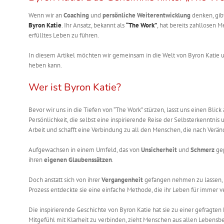
Wenn wir an
Coaching
und
persönliche Weiterentwicklung
denken, gib
Byron Katie
. Ihr Ansatz, bekannt als
“The Work”
, hat bereits zahllosen
erfülltes Leben zu führen.
In diesem Artikel möchten wir gemeinsam in die Welt von Byron Katie
heben kann.
Wer ist Byron Katie?
Bevor wir uns in die Tiefen von “The Work” stürzen, lasst uns einen Blic
Persönlichkeit, die selbst eine inspirierende Reise der Selbsterkenntnis
Arbeit und schafft eine Verbindung zu all den Menschen, die nach Ver
Aufgewachsen in einem Umfeld, das von
Unsicherheit
und
Schmerz
gep
ihren
eigenen Glaubenssätzen
.
Doch anstatt sich von ihrer
Vergangenheit
gefangen nehmen zu lassen, 
Prozess entdeckte sie eine einfache Methode, die ihr Leben für immer v
Die inspirierende Geschichte von Byron Katie hat sie zu einer gefragt
Mitgefühl mit Klarheit zu verbinden, zieht Menschen aus allen Lebensb