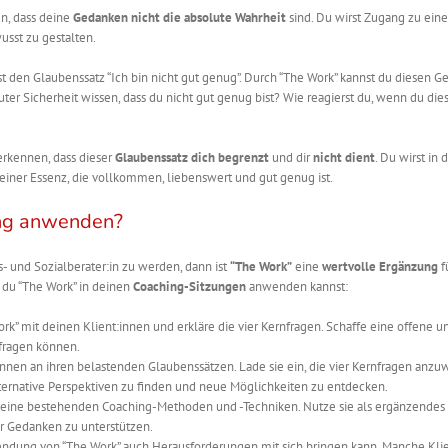
n, dass deine
Gedanken nicht die absolute Wahrheit
sind. Du wirst Zugang zu ein
usst zu gestalten.
hast den Glaubenssatz “Ich bin nicht gut genug”. Durch “The Work” kannst du diesen 
luter Sicherheit wissen, dass du nicht gut genug bist? Wie reagierst du, wenn du die
erkennen, dass dieser
Glaubenssatz dich begrenzt
und dir
nicht dient
. Du wirst in 
 einer Essenz, die vollkommen, liebenswert und gut genug ist.
ing anwenden?
s- und Sozialberater:in zu werden, dann ist
“The Work”
eine
wertvolle Ergänzung
f
e du “The Work” in deinen
Coaching-Sitzungen
anwenden kannst:
rk” mit deinen Klient:innen und erkläre die vier Kernfragen. Schaffe eine offene u
rfragen können.
nnen an ihren belastenden Glaubenssätzen. Lade sie ein, die vier Kernfragen anz
lternative Perspektiven zu finden und neue Möglichkeiten zu entdecken.
 deine bestehenden Coaching-Methoden und -Techniken. Nutze sie als ergänzendes
er Gedanken zu unterstützen.
endung von “The Work” auch Herausforderungen mit sich bringen kann. Manche Kli