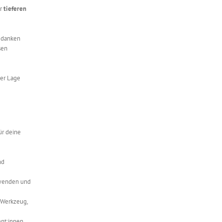
er
tieferen
Gedanken
sen
der Lage
ür deine
nd
uwenden und
 Werkzeug,
ent:innen