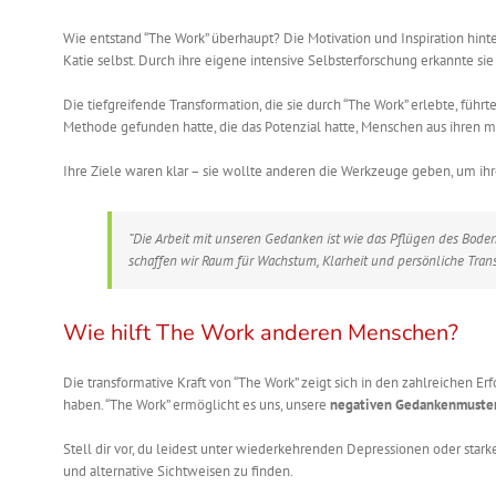
Wie entstand “The Work” überhaupt? Die Motivation und Inspiration hint
Katie selbst. Durch ihre eigene intensive Selbsterforschung erkannte s
Die tiefgreifende Transformation, die sie durch “The Work” erlebte, führ
Methode gefunden hatte, die das Potenzial hatte, Menschen aus ihren 
Ihre Ziele waren klar – sie wollte anderen die Werkzeuge geben, um ihr
“Die Arbeit mit unseren Gedanken ist wie das Pflügen des Bode
schaffen wir Raum für Wachstum, Klarheit und persönliche Trans
Wie hilft The Work anderen Menschen?
Die transformative Kraft von “The Work” zeigt sich in den zahlreichen 
haben. “The Work” ermöglicht es uns, unsere
negativen Gedankenmuste
Stell dir vor, du leidest unter wiederkehrenden Depressionen oder star
und alternative Sichtweisen zu finden.