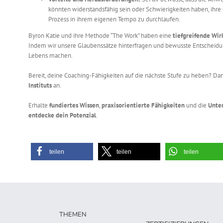
könnten widerstandsfähig sein oder Schwierigkeiten haben, ihre 
Prozess in ihrem eigenen Tempo zu durchlaufen.
Byron Katie und ihre Methode “The Work” haben eine
tiefgreifende Wi
Indem wir unsere Glaubenssätze hinterfragen und bewusste Entscheidung
Lebens machen.
Bereit, deine Coaching-Fähigkeiten auf die nächste Stufe zu heben? D
Instituts
an.
Erhalte
fundiertes Wissen
,
praxisorientierte Fähigkeiten
und die
Unte
entdecke dein Potenzial
.
teilen
teilen
teilen
THEMEN