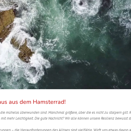
 Raus aus dem Hamsterrad!
 die
m
ü
helos ü
berwunden sind. Manchmal größere, über die es nicht zu stolpern gilt.
R
t mehr Leichtigkeit. Die gute Nachricht? Wir alle können unsere Resilienz bewusst s
en – die Herausforderungen des Alltags sind vielfältig. Wirft uns etwas davon a