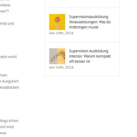
eitere
eren”?
Supervisionsausbildung
Voraussetzungen: Was du
annst und
mitbringen musst
Juni 19th, 2026
Supervision Ausbildung
intensiv: Warum kompakt
 sehr wohl
oft besser ist
Juni 14th, 2026
rmen.
en Ausgleich
ressattacken
dings schon
 und wird
 was