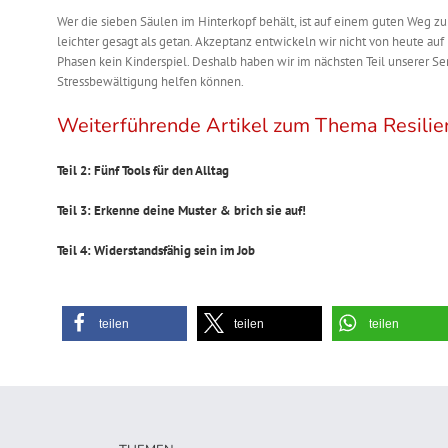
Wer die sieben Säulen im Hinterkopf behält, ist auf einem guten Weg z
leichter gesagt als getan. Akzeptanz entwickeln wir nicht von heute au
Phasen kein Kinderspiel. Deshalb haben wir im nächsten Teil unserer Ser
Stressbewältigung helfen können.
Weiterführende Artikel zum Thema Resilie
Teil 2: Fünf Tools für den Alltag
Teil 3: Erkenne deine Muster & brich sie auf!
Teil 4: Widerstandsfähig sein im Job
teilen
teilen
teilen