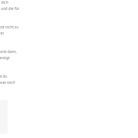
 dich
und die für
st nicht zu
rer
erst dann,
genügt
st du
 was noch