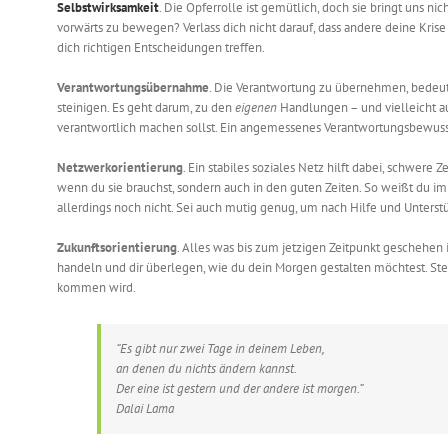
Selbstwirksamkeit
. Die Opferrolle ist gemütlich, doch sie bringt uns n
vorwärts zu bewegen? Verlass dich nicht darauf, dass andere deine Kris
dich richtigen Entscheidungen treffen.
Verantwortungsübernahme
. Die Verantwortung zu übernehmen, bedeute
steinigen. Es geht darum, zu den
eigenen
Handlungen – und vielleicht au
verantwortlich machen sollst. Ein angemessenes Verantwortungsbewusst
Netzwerkorientierung
. Ein stabiles soziales Netz hilft dabei, schwer
wenn du sie brauchst, sondern auch in den guten Zeiten. So weißt du i
allerdings noch nicht. Sei auch mutig genug, um nach Hilfe und Unter
Zukunftsorientierung
. Alles was bis zum jetzigen Zeitpunkt geschehen i
handeln und dir überlegen, wie du dein Morgen gestalten möchtest. Ste
kommen wird.
“Es gibt nur zwei Tage in deinem Leben,
an denen du nichts ändern kannst.
Der eine ist gestern und der andere ist morgen.”
Dalai Lama