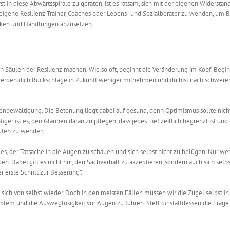
t in diese Abwärtsspirale zu geraten, ist es ratsam, sich mit der eigenen Widerstan
 an eigene Resilienz-Trainer, Coaches oder Lebens- und Sozialberater zu wenden, um 
anken und Handlungen anzusetzen.
ben Säulen der Resilienz machen.
Wie so oft, beginnt die Veränderung im Kopf.
Begin
werden dich Rückschläge in Zukunft weniger mitnehmen und du bist nach schwere
risenbewältigung. Die Betonung liegt dabei auf gesund, denn Optimismus sollte nicht
er ist es, den Glauben daran zu pflegen, dass jedes Tief zeitlich begrenzt ist und 
 Guten zu wenden.
st es, der Tatsache in die Augen zu schauen und sich selbst nicht zu belügen. Nur we
den. Dabei gilt es nicht nur, den Sachverhalt zu akzeptieren, sondern auch sich selb
r erste Schritt zur Besserung”.
sich von selbst wieder. Doch in den meisten Fällen müssen wir die Zügel selbst i
oblem und die Ausweglosigkeit vor Augen zu führen. Stell dir stattdessen die Frage