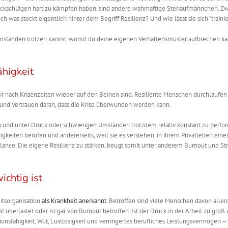
ckschlägen
hart
zu kämpfen haben, sind andere wahrhaftige Stehaufmännchen. Zw
ch was steckt eigentlich hinter dem Begriff Resilienz? Und wie lässt sie sich “traini
 Umständen trotzen kannst, womit du deine eigenen Verhaltensmuster aufbrechen k
ähigkeit
wir nach Krisenzeiten wieder auf den Beinen sind. Resiliente Menschen durchlaufen
t und Vertrauen daran, dass die Krise überwunden werden kann.
en und unter Druck oder schwierigen Umständen trotzdem relativ konstant zu perfo
higkeiten berufen und andererseits, weil sie es verstehen, in ihrem Privatleben ein
lance. Die eigene Resilienz zu stärken, beugt somit unter anderem Burnout und St
chtig ist
itsorganisation
als Krankheit anerkannt
. Betroffen sind viele Menschen
davon
aller
t überlastet oder ist gar von Burnout betroffen. Ist der Druck in der Arbeit zu groß
ionsfähigkeit, Wut, Lustlosigkeit und verringertes berufliches Leistungsvermögen –