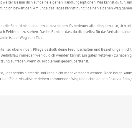
icht weiter. Besinn dich auf deine eigenen Handlungsoptionen. Was kannst
du
tun, um
e für dich bewältigen. Am Ende des Tages kannst nur
du
deinen eigenen Weg gehen 
t die Schuld nicht anderen zuzuschieben. Es bedeutet allerding genauso, sich selb
ch Fehlern – zu stehen. Das heißt nicht, dass du dich selbst für das Verhalten ande
sein ist der Weg zum Ziel.
e Zeiten zu überwinden. Pflege deshalb deine Freundschaften und Beziehungen nicht 
m Bedarfsfall immer, an wen du dich wenden kannst. Ein gutes Netzwerk zu haben 
stützung zu fragen, wenn du Problemen gegenüberstehst.
st, liegt bereits hinter dir und kann nicht mehr verändert werden. Doch heute kann
ck dir Ziele, visualisiere deinen kommenden Weg und richte deinen Fokus auf das,