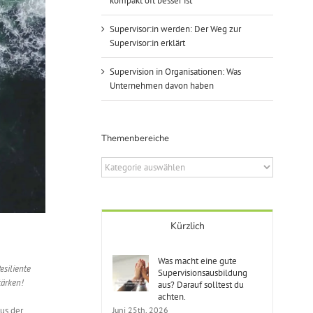
kompakt oft besser ist
Supervisor:in werden: Der Weg zur
Supervisor:in erklärt
Supervision in Organisationen: Was
Unternehmen davon haben
Themenbereiche
Themenbereiche
Kürzlich
Was macht eine gute
esiliente
Supervisionsausbildung
tärken!
aus? Darauf solltest du
achten.
Juni 25th, 2026
us der