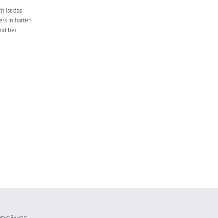
 ist das
rs in harten
und bei