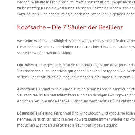
wiederum häufig in Problemen im Privatleben resultiert. Um gar nicht ers
zu beschäftigen und die Resilienz zu festigen. Es ist eine Option, sich
vorzubeugen. Eine andere ist es, zunächst selbst bei den eigenen Ged
Kopfsache – Die 7 Säulen der Resilienz
Wer seine Widerstandsfähigkeit stärken will, kann das mit Hilfe der sie
diese sieben Aspekte zu bedenken und
d
a
nn a
ktiv danach zu handeln, 
schneller wieder handlungsfähig:
Optimismus
. Eine gesunde, positive Grundhaltung ist die Basis jeder K
“Es wird schon alles irgendwie gut gehen”-Denken übergehen. Viel wichtig
selbst in jeder Situation die Möglichkeit haben, die Dinge für uns zum
Akzeptanz
. Es bringt wenig, eine Situation schön zu reden. Sinnvoller i
Situation realistisch betrachtet, kann auch den richtigen Lösungsweg fin
ehrlichen Gefühle und Gedanken. Nicht umsonst heißt es: “Einsicht ist de
Lösungsorientierung
. Manchmal sind wir glücklich und Probleme lösen 
nehmen. Versuch, dir nicht in einer Abwärtsspirale immer wieder das Pr
möglichen Lösungen und Strategien zur Konfliktbewältigung.