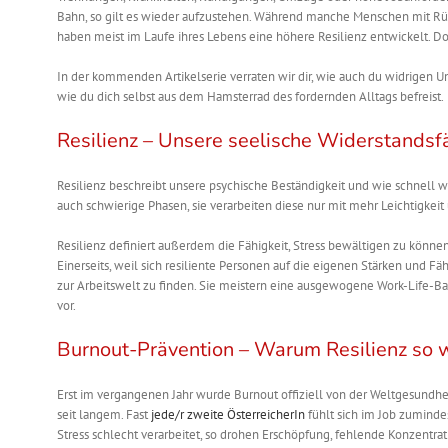
Bahn, so gilt es wieder aufzustehen.
Während manche Menschen mit Rü
haben meist im Laufe ihres Lebens eine höhere Resilienz entwickelt.
Do
In der kommenden Artikelserie verraten wir dir, wie auch du widrigen
wie du dich selbst aus dem Hamsterrad des fordernden Alltags befreist.
Resilienz – Unsere seelische Widerstandsf
Resilienz beschreibt unsere psychische Beständigkeit und wie schnell 
auch schwierige Phasen, sie
verarbeiten
diese nur mit mehr Leichtigkei
Resilienz definiert außerdem die Fähigkeit, Stress bewältigen zu könn
Einerseits, weil sich resiliente Personen auf die eigenen Stärken und Fä
zur Arbeitswelt zu finden. Sie meistern eine ausgewogene Work-Life-Ba
vor.
Burnout-Prävention – Warum Resilienz so wi
Erst im vergangenen Jahr wurde Burnout offiziell von der Weltgesundhe
seit langem. Fast
jede/r zweite ÖsterreicherIn
fühlt sich im Job zumindes
Stress schlecht verarbeitet, so drohen Erschöpfung, fehlende Konzentrat