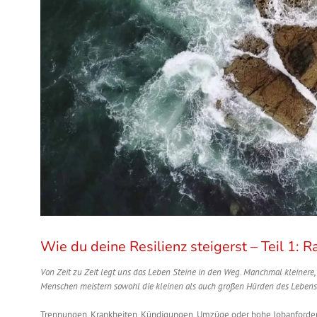
Wie du deine Resilienz steigerst – Teil 1:
Von Zeit zu Zeit legt uns das Leben Steine in den Weg. Manchmal kleinere,
Menschen meistern sowohl die kleinen als auch großen Hürden des Lebens mi
Trennungen, Krankheiten, Kündigungen, Umzüge oder hohe Jobanforderung