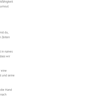
dsfähigkeit
Burnout
nst du,
n Zeiten
 in naives
dass wir
r eine
st und seine
n die Hand
 nach