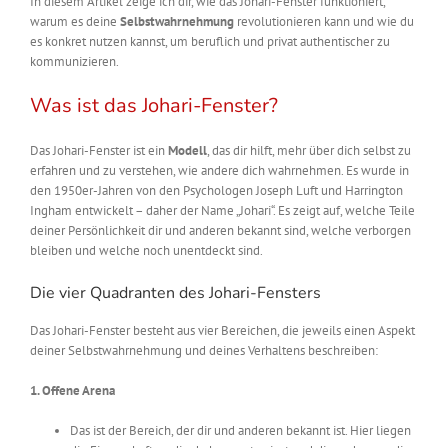
In diesem Artikel zeige ich dir, wie das Johari-Fenster funktioniert,
warum es deine
Selbstwahrnehmung
revolutionieren kann und wie du
es konkret nutzen kannst, um beruflich und privat authentischer zu
kommunizieren.
Was ist das Johari-Fenster?
Das Johari-Fenster ist ein
Modell
, das dir hilft, mehr über dich selbst zu
erfahren und zu verstehen, wie andere dich wahrnehmen. Es wurde in
den 1950er-Jahren von den Psychologen Joseph Luft und Harrington
Ingham entwickelt – daher der Name „Johari“. Es zeigt auf, welche Teile
deiner Persönlichkeit dir und anderen bekannt sind, welche verborgen
bleiben und welche noch unentdeckt sind.
Die vier Quadranten des Johari-Fensters
Das Johari-Fenster besteht aus vier Bereichen, die jeweils einen Aspekt
deiner Selbstwahrnehmung und deines Verhaltens beschreiben:
1. Offene Arena
Das ist der Bereich, der dir und anderen bekannt ist. Hier liegen