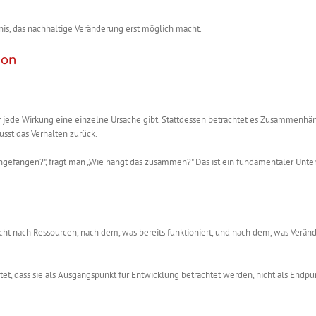
ndnis, das nachhaltige Veränderung erst möglich macht.
ion
ür jede Wirkung eine einzelne Ursache gibt. Stattdessen betrachtet es Zusammenhä
usst das Verhalten zurück.
 angefangen?", fragt man „Wie hängt das zusammen?" Das ist ein fundamentaler Unter
ucht nach Ressourcen, nach dem, was bereits funktioniert, und nach dem, was Verän
t, dass sie als Ausgangspunkt für Entwicklung betrachtet werden, nicht als Endpu