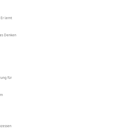
Er lernt
hes Denken
zung für
rn
rozessen