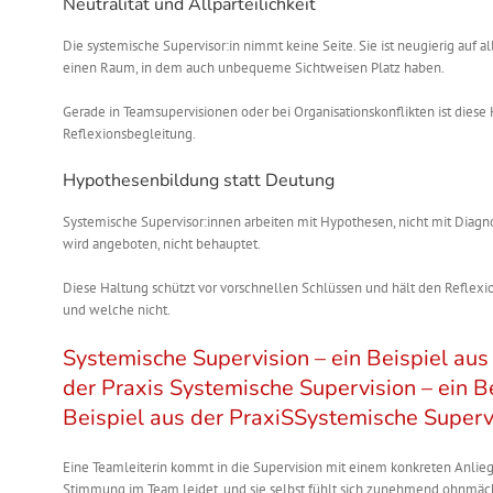
Neutralität und Allparteilichkeit
Die systemische Supervisor:in nimmt keine Seite. Sie ist neugierig auf a
einen Raum, in dem auch unbequeme Sichtweisen Platz haben.
Gerade in Teamsupervisionen oder bei Organisationskonflikten ist diese Ha
Reflexionsbegleitung.
Hypothesenbildung statt Deutung
Systemische Supervisor:innen arbeiten mit Hypothesen, nicht mit Diagnos
wird angeboten, nicht behauptet.
Diese Haltung schützt vor vorschnellen Schlüssen und hält den Reflexion
und welche nicht.
Systemische Supervision – ein Beispiel aus
der Praxis
Systemische Supervision – ein Be
Beispiel aus der PraxiS
Systemische Supervi
Eine Teamleiterin kommt in die Supervision mit einem konkreten Anliegen
Stimmung im Team leidet, und sie selbst fühlt sich zunehmend ohnmäch