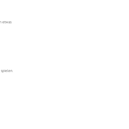
rn etwas
spielen.