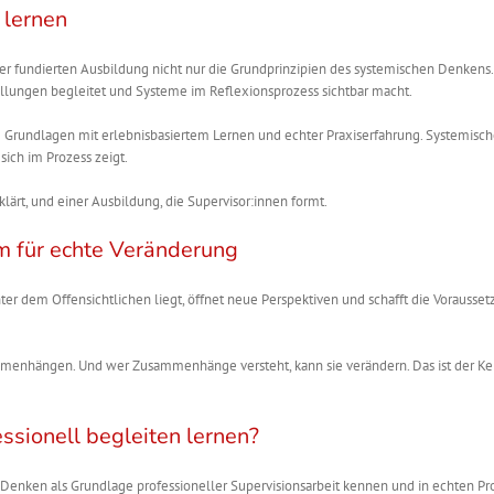
 lernen
er fundierten Ausbildung nicht nur die Grundprinzipien des systemischen Denkens. 
ellungen begleitet und Systeme im Reflexionsprozess sichtbar macht.
 Grundlagen mit erlebnisbasiertem Lernen und echter Praxiserfahrung. Systemisc
sich im Prozess zeigt.
ärt, und einer Ausbildung, die Supervisor:innen formt.
um für echte Veränderung
nter dem Offensichtlichen liegt, öffnet neue Perspektiven und schafft die Vorausset
ammenhängen. Und wer Zusammenhänge versteht, kann sie verändern. Das ist der Ke
ssionell begleiten lernen?
 Denken als Grundlage professioneller Supervisionsarbeit kennen und in echten P