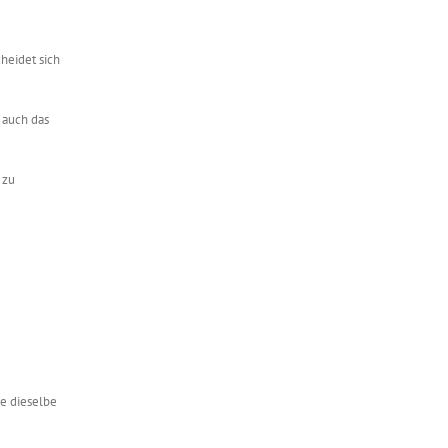
cheidet sich
 auch das
 zu
ge dieselbe