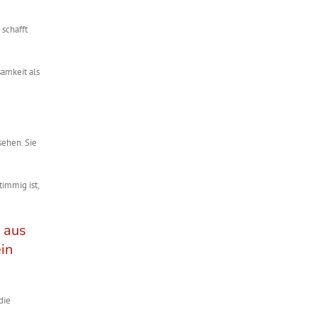
 schafft
samkeit als
sehen. Sie
timmig ist,
l aus
in
die