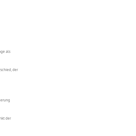
nge als
schied, der
derung
nkt der