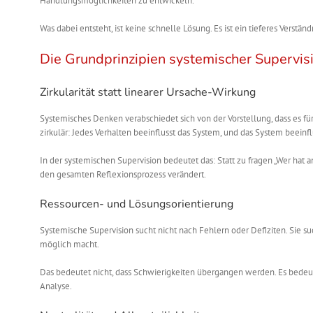
Handlungsmöglichkeiten zu entwickeln.
Was dabei entsteht, ist keine schnelle Lösung. Es ist ein tieferes Verstä
Die Grundprinzipien systemischer Supervis
Zirkularität statt linearer Ursache-Wirkung
Systemisches Denken verabschiedet sich von der Vorstellung, dass es f
zirkulär: Jedes Verhalten beeinflusst das System, und das System beeinfl
In der systemischen Supervision bedeutet das: Statt zu fragen „Wer hat
den gesamten Reflexionsprozess verändert.
Ressourcen- und Lösungsorientierung
Systemische Supervision sucht nicht nach Fehlern oder Defiziten. Sie s
möglich macht.
Das bedeutet nicht, dass Schwierigkeiten übergangen werden. Es bedeute
Analyse.