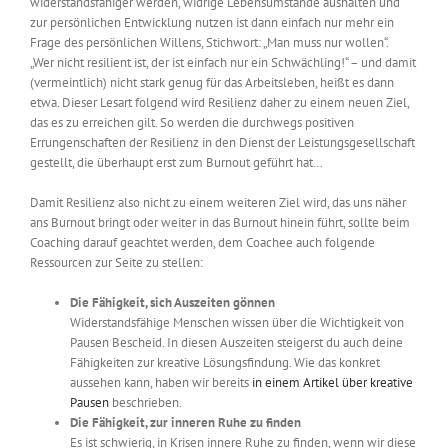
widerstandsfähiger werden, widrige Lebensumstände aushalten und
zur persönlichen Entwicklung nutzen ist dann einfach nur mehr ein
Frage des persönlichen Willens, Stichwort: „Man muss nur wollen“.
„Wer nicht resilient ist, der ist einfach nur ein Schwächling!“ – und damit
(vermeintlich) nicht stark genug für das Arbeitsleben, heißt es dann
etwa. Dieser Lesart folgend wird Resilienz daher zu einem neuen Ziel,
das es zu erreichen gilt. So werden die durchwegs positiven
Errungenschaften der Resilienz in den Dienst der Leistungsgesellschaft
gestellt, die überhaupt erst zum Burnout geführt hat…
Damit Resilienz also nicht zu einem weiteren Ziel wird, das uns näher
ans Burnout bringt oder weiter in das Burnout hinein führt, sollte beim
Coaching darauf geachtet werden, dem Coachee auch folgende
Ressourcen zur Seite zu stellen:
Die Fähigkeit, sich Auszeiten gönnen
Widerstandsfähige Menschen wissen über die Wichtigkeit von
Pausen Bescheid. In diesen Auszeiten steigerst du auch deine
Fähigkeiten zur kreative Lösungsfindung. Wie das konkret
aussehen kann, haben wir bereits
in einem Artikel über kreative
Pausen
beschrieben.
Die Fähigkeit, zur inneren Ruhe zu finden
Es ist schwierig, in Krisen innere Ruhe zu finden, wenn wir diese