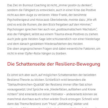
Das Ziel im Burnout Coaching ist nicht, „immer positiv zu denken“,
sondern die Fähigkeit zu entwickeln, auch in einer Krise das Positive
nicht aus dem Auge zu verlieren. Viktor Frankl, der berühmte
Psychotherapeut und Holocaust-Überlebende, meinte dazu: „Wie oft
sind es erst die Ruinen, die den Blick freigeben auf den Himmel.“
Psychologen sprechen hier auch von „posttraumatischem Wachstum“,
also der Fähigkeit, selbst aus einem Trauma etwas Positives zu ziehen.
Auch jede gute Helden-Sage lebt schlussendlich von einer Niederlage
und dem danach gestärkten Wiederaufstehen des Helden.
Die oben angesprochenen Fragen sind dabei wesentliche Faktoren, um
nicht in einer Opfer-Rolle hängen zu bleiben.
Die Schattenseite der Resilienz-Bewegung
Es lohnt sich aber auch, auf möglichen Schattenseiten der beliebten
Resilienz-Theorie zu blicken. Schließlich wird besonders die
“Stehaufmännchen-Qualität” der Resilienz immer öfter fast schon
vorausgesetzt. Und Sprüche wie „Niederfallen, aufstehen und Krone
richten!“ sind einerseits ein toller Motivator – andererseits können sie
manchmal durchaus auch schon wieder Druck erzeugen. Schnell wird
dann das Thema Resilienz zum “Muss”:„Abhärtung“, stärker und