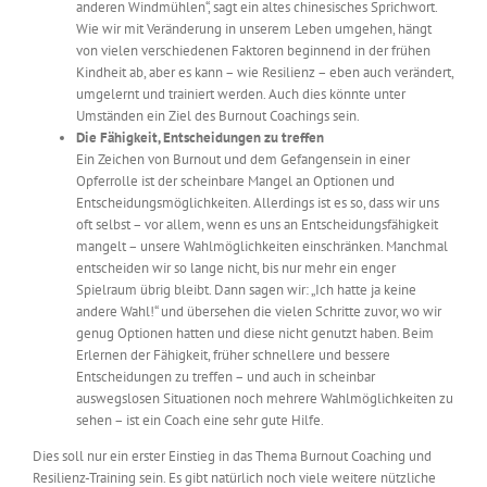
anderen Windmühlen“, sagt ein altes chinesisches Sprichwort.
Wie wir mit Veränderung in unserem Leben umgehen, hängt
von vielen verschiedenen Faktoren beginnend in der frühen
Kindheit ab, aber es kann – wie Resilienz – eben auch verändert,
umgelernt und trainiert werden. Auch dies könnte unter
Umständen ein Ziel des Burnout Coachings sein.
Die Fähigkeit, Entscheidungen zu treffen
Ein Zeichen von Burnout und dem Gefangensein in einer
Opferrolle ist der scheinbare Mangel an Optionen und
Entscheidungsmöglichkeiten. Allerdings ist es so, dass wir uns
oft selbst – vor allem, wenn es uns an Entscheidungsfähigkeit
mangelt – unsere Wahlmöglichkeiten einschränken. Manchmal
entscheiden wir so lange nicht, bis nur mehr ein enger
Spielraum übrig bleibt. Dann sagen wir: „Ich hatte ja keine
andere Wahl!“ und übersehen die vielen Schritte zuvor, wo wir
genug Optionen hatten und diese nicht genutzt haben. Beim
Erlernen der Fähigkeit, früher schnellere und bessere
Entscheidungen zu treffen – und auch in scheinbar
auswegslosen Situationen noch mehrere Wahlmöglichkeiten zu
sehen – ist ein Coach eine sehr gute Hilfe.
Dies soll nur ein erster Einstieg in das Thema Burnout Coaching und
Resilienz-Training sein. Es gibt natürlich noch viele weitere nützliche