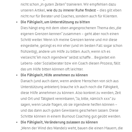
nicht schon „in guten Zeiten“ trainieren. Wir empfehlen dazu
unseren Artikel,
wie du zu innerer Ruhe findest
– dies gilt eben
nicht nur für Berater und Coaches, sondern auch für Klienten.
Die Fähigkeit, um Unterstützung zu bitten
Dies hängt eng mit dem oben angesprochenen Thema des „die
eigenen Grenzen kennen“ zusammen – geht aber noch einen
Schritt weiter. Wenn ich meine Grenzen kenne und mir diese
eingestehe, gelingt es mir eher (und im besten Fall sogar schon
frühzeitig), andere um Hilfe zu bitten. Auch, wenn ich es
vielleicht “eh noch irgendwie” selbst schaffe… Begleitet ein
Lebens- oder Sozialberater bzw ein Coach diesen Prozess, fällt
das um Hilfe bitten können oft leichter.
Die Fähigkeit, Hilfe annehmen zu können
Danach (und auch dann, wenn andere Menschen von sich aus
Unterstützung anbieten) brauche ich auch noch die Fähigkeit,
diese Hilfe annehmen zu können. Also konkret zu werden, Zeit
und Ort und Tätigkeit vereinbaren, “Ja, bitte, nämlich xxx” zu
sagen, wenn Leute fragen, ob sie irgendwie helfen können –
und das dann auch guten Gewissens geschehen lassen. Diese
Schritte können in einem Burnout Coaching gut geübt werden.
Die Fähigkeit, Veränderung zulassen zu können
„Wenn der Wind des Wandels weht, bauen die einen Mauern, die